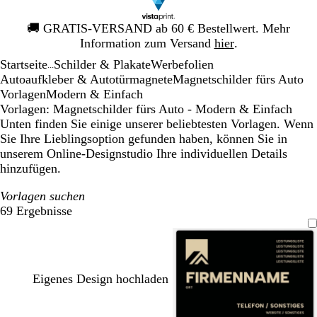
Galeriebild
🚚
GRATIS-VERSAND ab 60 € Bestellwert. Mehr
1
Information zum Versand
hier
.
von
Startseite
Schilder & Plakate
Werbefolien
1
...
Autoaufkleber & Autotürmagnete
Magnetschilder fürs Auto
Vorlagen
Modern & Einfach
Vorlagen: Magnetschilder fürs Auto - Modern & Einfach
Unten finden Sie einige unserer beliebtesten Vorlagen. Wenn
Sie Ihre Lieblingsoption gefunden haben, können Sie in
unserem Online-Designstudio Ihre individuellen Details
hinzufügen.
Vorlagen suchen
69 Ergebnisse
Filter
Eigenes Design hochladen