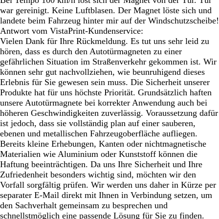
Bei Tempo 100 km/h löst sich der Magnet von der Tür. Tür
war gereinigt. Keine Luftblasen. Der Magnet löste sich und
landete beim Fahrzeug hinter mir auf der Windschutzscheibe!
Antwort vom VistaPrint-Kundenservice:
Vielen Dank für Ihre Rückmeldung. Es tut uns sehr leid zu
hören, dass es durch den Autotürmagneten zu einer
gefährlichen Situation im Straßenverkehr gekommen ist. Wir
können sehr gut nachvollziehen, wie beunruhigend dieses
Erlebnis für Sie gewesen sein muss. Die Sicherheit unserer
Produkte hat für uns höchste Priorität. Grundsätzlich haften
unsere Autotürmagnete bei korrekter Anwendung auch bei
höheren Geschwindigkeiten zuverlässig. Voraussetzung dafür
ist jedoch, dass sie vollständig plan auf einer sauberen,
ebenen und metallischen Fahrzeugoberfläche aufliegen.
Bereits kleine Erhebungen, Kanten oder nichtmagnetische
Materialien wie Aluminium oder Kunststoff können die
Haftung beeinträchtigen. Da uns Ihre Sicherheit und Ihre
Zufriedenheit besonders wichtig sind, möchten wir den
Vorfall sorgfältig prüfen. Wir werden uns daher in Kürze per
separater E-Mail direkt mit Ihnen in Verbindung setzen, um
den Sachverhalt gemeinsam zu besprechen und
schnellstmöglich eine passende Lösung für Sie zu finden.