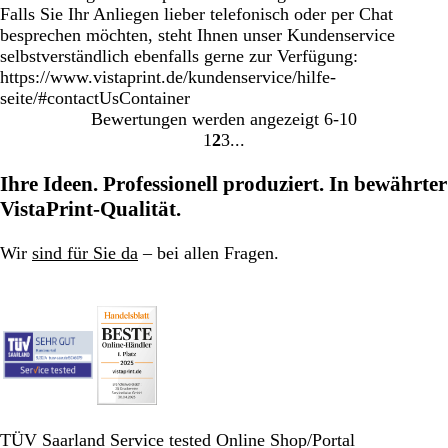
Falls Sie Ihr Anliegen lieber telefonisch oder per Chat
besprechen möchten, steht Ihnen unser Kundenservice
selbstverständlich ebenfalls gerne zur Verfügung:
https://www.vistaprint.de/kundenservice/hilfe-
seite/#contactUsContainer
Bewertungen werden angezeigt
6-10
1
2
3
Gehe
Gehe
Gehe
zu
zu
zu
Ihre Ideen. Professionell produziert. In bewährter
Seite
Seite
Seite
VistaPrint-Qualität.
Wir
sind für Sie da
– bei allen Fragen.
TÜV Saarland Service tested Online Shop/Portal