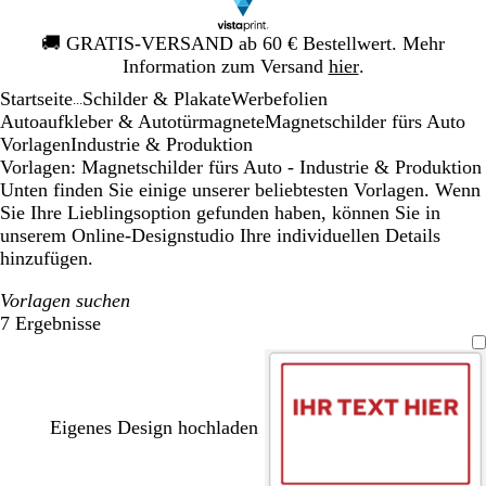
Galeriebild
🚚
GRATIS-VERSAND ab 60 € Bestellwert. Mehr
1
Information zum Versand
hier
.
von
Startseite
Schilder & Plakate
Werbefolien
1
...
Autoaufkleber & Autotürmagnete
Magnetschilder fürs Auto
Vorlagen
Industrie & Produktion
Vorlagen: Magnetschilder fürs Auto - Industrie & Produktion
Unten finden Sie einige unserer beliebtesten Vorlagen. Wenn
Sie Ihre Lieblingsoption gefunden haben, können Sie in
unserem Online-Designstudio Ihre individuellen Details
hinzufügen.
Vorlagen suchen
7 Ergebnisse
Filter
Eigenes Design hochladen