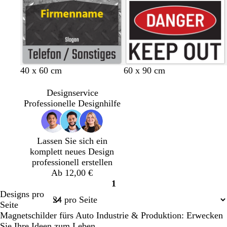
w
n
u
n
a
g
g
r
r
e
z
ü
n
D
D
D
40 x 60 cm
60 x 90 cm
u
u
u
n
n
n
Designservice
k
k
k
Professionelle Designhilfe
e
e
e
l
l
l
g
g
g
Lassen Sie sich ein
r
r
r
komplett neues Design
a
a
a
professionell erstellen
u
u
u
Ab 12,00 €
1
Seite
Designs pro
1
Seite
Magnetschilder fürs Auto Industrie & Produktion: Erwecken
Sie Ihre Ideen zum Leben.