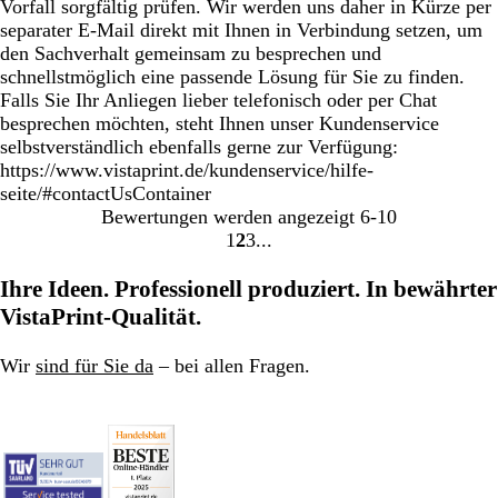
Vorfall sorgfältig prüfen. Wir werden uns daher in Kürze per
separater E-Mail direkt mit Ihnen in Verbindung setzen, um
den Sachverhalt gemeinsam zu besprechen und
schnellstmöglich eine passende Lösung für Sie zu finden.
Falls Sie Ihr Anliegen lieber telefonisch oder per Chat
besprechen möchten, steht Ihnen unser Kundenservice
selbstverständlich ebenfalls gerne zur Verfügung:
https://www.vistaprint.de/kundenservice/hilfe-
seite/#contactUsContainer
Bewertungen werden angezeigt
6-10
1
2
3
Gehe
Gehe
Gehe
zu
zu
zu
Ihre Ideen. Professionell produziert. In bewährter
Seite
Seite
Seite
VistaPrint-Qualität.
Wir
sind für Sie da
– bei allen Fragen.