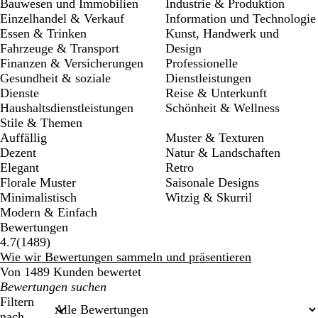
Bauwesen und Immobilien
Industrie & Produktion
Einzelhandel & Verkauf
Information und Technologie
Essen & Trinken
Kunst, Handwerk und
Fahrzeuge & Transport
Design
Finanzen & Versicherungen
Professionelle
Gesundheit & soziale
Dienstleistungen
Dienste
Reise & Unterkunft
Haushaltsdienstleistungen
Schönheit & Wellness
Stile & Themen
Auffällig
Muster & Texturen
Dezent
Natur & Landschaften
Elegant
Retro
Florale Muster
Saisonale Designs
Minimalistisch
Witzig & Skurril
Modern & Einfach
Bewertungen
1489
4.7
(
1489
)
Bewertungen
Wie wir Bewertungen sammeln und präsentieren
Von 1489 Kunden bewertet
Meine
Sucheingaben
Filtern
nach