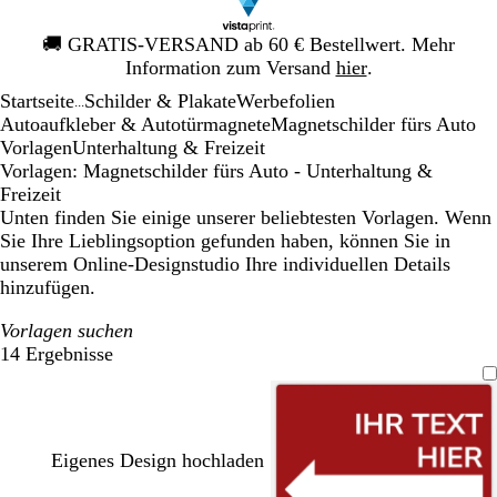
Galeriebild
🚚
GRATIS-VERSAND ab 60 € Bestellwert. Mehr
1
Information zum Versand
hier
.
von
Startseite
Schilder & Plakate
Werbefolien
1
...
Autoaufkleber & Autotürmagnete
Magnetschilder fürs Auto
Vorlagen
Unterhaltung & Freizeit
Vorlagen: Magnetschilder fürs Auto - Unterhaltung &
Freizeit
Unten finden Sie einige unserer beliebtesten Vorlagen. Wenn
Sie Ihre Lieblingsoption gefunden haben, können Sie in
unserem Online-Designstudio Ihre individuellen Details
hinzufügen.
Vorlagen suchen
14 Ergebnisse
Filter
Eigenes Design hochladen