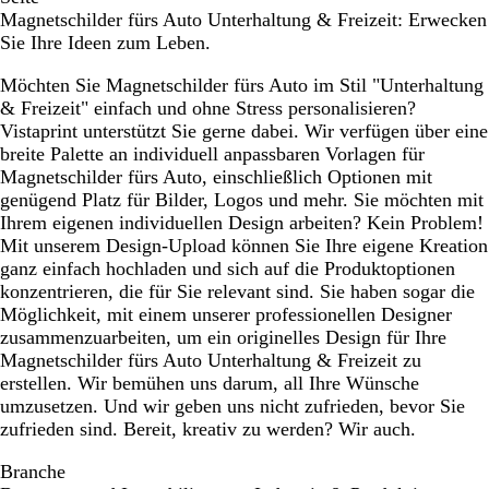
Magnetschilder fürs Auto Unterhaltung & Freizeit: Erwecken
r
o
l
r
l
Sie Ihre Ideen zum Leben.
ü
t
b
z
a
n
l
u
Möchten Sie Magnetschilder fürs Auto im Stil "Unterhaltung
a
& Freizeit" einfach und ohne Stress personalisieren?
u
Vistaprint unterstützt Sie gerne dabei. Wir verfügen über eine
breite Palette an individuell anpassbaren Vorlagen für
Magnetschilder fürs Auto, einschließlich Optionen mit
genügend Platz für Bilder, Logos und mehr. Sie möchten mit
Ihrem eigenen individuellen Design arbeiten? Kein Problem!
Mit unserem Design-Upload können Sie Ihre eigene Kreation
ganz einfach hochladen und sich auf die Produktoptionen
konzentrieren, die für Sie relevant sind. Sie haben sogar die
Möglichkeit, mit einem unserer professionellen Designer
zusammenzuarbeiten, um ein originelles Design für Ihre
Magnetschilder fürs Auto Unterhaltung & Freizeit zu
erstellen. Wir bemühen uns darum, all Ihre Wünsche
umzusetzen. Und wir geben uns nicht zufrieden, bevor Sie
zufrieden sind. Bereit, kreativ zu werden? Wir auch.
Branche