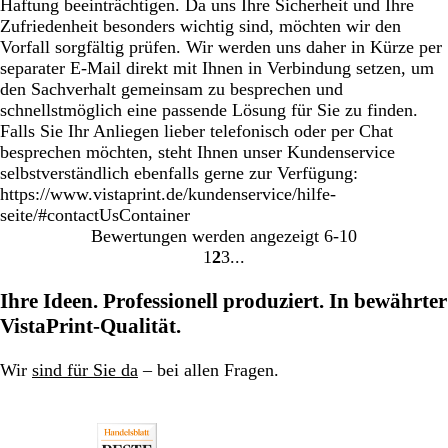
Haftung beeinträchtigen. Da uns Ihre Sicherheit und Ihre
Zufriedenheit besonders wichtig sind, möchten wir den
Vorfall sorgfältig prüfen. Wir werden uns daher in Kürze per
separater E-Mail direkt mit Ihnen in Verbindung setzen, um
den Sachverhalt gemeinsam zu besprechen und
schnellstmöglich eine passende Lösung für Sie zu finden.
Falls Sie Ihr Anliegen lieber telefonisch oder per Chat
besprechen möchten, steht Ihnen unser Kundenservice
selbstverständlich ebenfalls gerne zur Verfügung:
https://www.vistaprint.de/kundenservice/hilfe-
seite/#contactUsContainer
Bewertungen werden angezeigt
6-10
1
2
3
Gehe
Gehe
Gehe
zu
zu
zu
Ihre Ideen. Professionell produziert. In bewährter
Seite
Seite
Seite
VistaPrint-Qualität.
Wir
sind für Sie da
– bei allen Fragen.