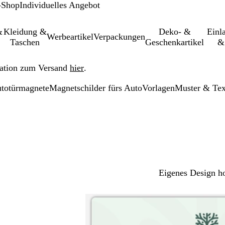
-Shop
Individuelles Angebot
&
Kleidung &
Deko- &
Einl­
Werbeartikel
Verpackungen
Taschen
Geschenkartikel
&
ation zum Versand
hier
.
utotürmagnete
Magnetschilder fürs Auto
Vorlagen
Muster & Tex
Eigenes Design h