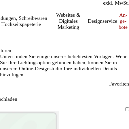
inkl. MwSt.
exkl. MwSt.
Websites &
An­­
a­dung­en, Schreib­wa­ren
Digitales
Designservice
ge­­
 Hochzeitspapeterie
Marketing
bo­­te
turen
Unten finden Sie einige unserer beliebtesten Vorlagen. Wenn
Sie Ihre Lieblingsoption gefunden haben, können Sie in
unserem Online-Designstudio Ihre individuellen Details
hinzufügen.
Favoriten
ochladen