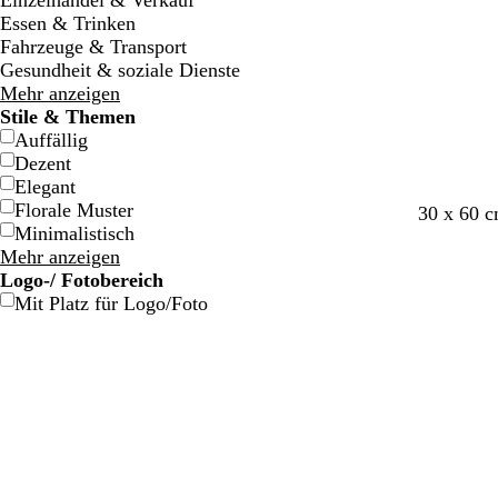
Einzelhandel & Verkauf
g
g
a
a
n
n
e
e
Essen & Trinken
e
e
r
r
f
f
Fahrzeuge & Transport
z
z
a
a
Gesundheit & soziale Dienste
r
r
Mehr anzeigen
b
b
Stile & Themen
e
e
Auffällig
n
n
Dezent
e
e
Elegant
Florale Muster
G
W
W
30 x 60 
Minimalistisch
i
a
e
Mehr anzeigen
s
l
i
Logo-/ Fotobereich
c
d
ß
Mit Platz für Logo/Foto
h
g
t
r
g
ü
r
n
ü
n