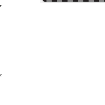
cm
ang
cm
ang