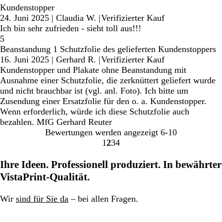
Kundenstopper
24. Juni 2025
|
Claudia W.
|
Verifizierter Kauf
Ich bin sehr zufrieden - sieht toll aus!!!
5
Beanstandung 1 Schutzfolie des gelieferten Kundenstoppers
16. Juni 2025
|
Gerhard R.
|
Verifizierter Kauf
Kundenstopper und Plakate ohne Beanstandung mit
Ausnahme einer Schutzfolie, die zerknüttert geliefert wurde
und nicht brauchbar ist (vgl. anl. Foto). Ich bitte um
Zusendung einer Ersatzfolie für den o. a. Kundenstopper.
Wenn erforderlich, würde ich diese Schutzfolie auch
bezahlen. MfG Gerhard Reuter
Bewertungen werden angezeigt
6-10
1
2
3
4
Gehe
Gehe
Gehe
Gehe
zu
zu
zu
zu
Ihre Ideen. Professionell produziert. In bewährter
Seite
Seite
Seite
Seite
VistaPrint-Qualität.
Wir
sind für Sie da
– bei allen Fragen.