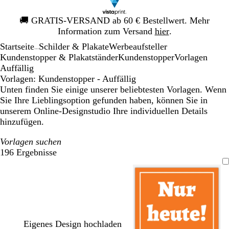
Galeriebild
🚚
GRATIS-VERSAND ab 60 € Bestellwert. Mehr
1
Information zum Versand
hier
.
von
Startseite
Schilder & Plakate
Werbeaufsteller
1
...
Kundenstopper & Plakatständer
Kundenstopper
Vorlagen
Auffällig
Vorlagen: Kundenstopper - Auffällig
Unten finden Sie einige unserer beliebtesten Vorlagen. Wenn
Sie Ihre Lieblingsoption gefunden haben, können Sie in
unserem Online-Designstudio Ihre individuellen Details
hinzufügen.
Vorlagen suchen
196 Ergebnisse
Filter
Eigenes Design hochladen