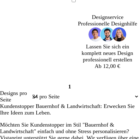
a
u
u
u
a
u
u
u
Ladevorgang
l
n
n
n
l
n
n
n
d
k
k
k
d
k
k
k
Designservice
g
e
e
e
g
e
e
e
Professionelle Designhilfe
r
l
l
l
r
l
l
l
ü
b
g
b
ü
g
b
g
n
r
r
l
n
r
r
r
Lassen Sie sich ein
a
a
a
a
a
a
komplett neues Design
u
u
u
u
u
u
professionell erstellen
n
n
Ab 12,00 €
W
W
1
e
e
Seite
Designs pro
i
i
1
Seite
ß
ß
Kundenstopper Bauernhof & Landwirtschaft: Erwecken Sie
Ihre Ideen zum Leben.
Möchten Sie Kundenstopper im Stil "Bauernhof &
Landwirtschaft" einfach und ohne Stress personalisieren?
Vistaprint unterstützt Sie gerne dabei. Wir verfügen über eine