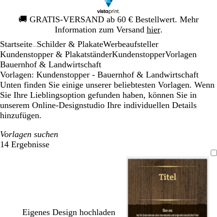
Galeriebild
🚚
GRATIS-VERSAND ab 60 € Bestellwert. Mehr
1
Information zum Versand
hier
.
von
Startseite
Schilder & Plakate
Werbeaufsteller
1
...
Kundenstopper & Plakatständer
Kundenstopper
Vorlagen
Bauernhof & Landwirtschaft
Vorlagen: Kundenstopper - Bauernhof & Landwirtschaft
Unten finden Sie einige unserer beliebtesten Vorlagen. Wenn
Sie Ihre Lieblingsoption gefunden haben, können Sie in
unserem Online-Designstudio Ihre individuellen Details
hinzufügen.
Vorlagen suchen
14 Ergebnisse
Filter
Eigenes Design hochladen