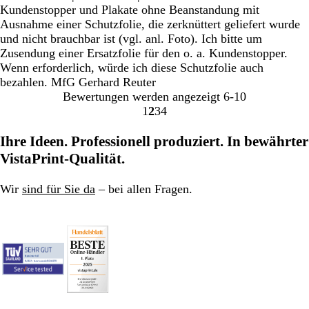
Kundenstopper und Plakate ohne Beanstandung mit
Ausnahme einer Schutzfolie, die zerknüttert geliefert wurde
und nicht brauchbar ist (vgl. anl. Foto). Ich bitte um
Zusendung einer Ersatzfolie für den o. a. Kundenstopper.
Wenn erforderlich, würde ich diese Schutzfolie auch
bezahlen. MfG Gerhard Reuter
Bewertungen werden angezeigt
6-10
1
2
3
4
Gehe
Gehe
Gehe
Gehe
zu
zu
zu
zu
Ihre Ideen. Professionell produziert. In bewährter
Seite
Seite
Seite
Seite
VistaPrint-Qualität.
Wir
sind für Sie da
– bei allen Fragen.