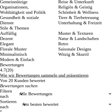
Gemeinnützige
Reise & Unterkunft
Organisationen,
Religiös & Geistig
Wohltätigkeit und Politik
Schönheit & Wellness
Gesundheit & soziale
Tiere & Tierbetreuung
Dienste
Unterhaltung & Freizeit
Stile & Themen
Auffällig
Muster & Texturen
Dezent
Natur & Landschaften
Elegant
Retro
Florale Muster
Saisonale Designs
Minimalistisch
Witzig & Skurril
Modern & Einfach
Bewertungen
20
4.7
(
20
)
Bewertungen
Wie wir Bewertungen sammeln und präsentieren
Von 20 Kunden bewertet
Meine
Sucheingaben
Filtern
nach
Sortieren
nach