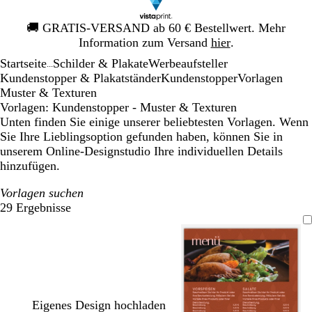
Galeriebild
🚚
GRATIS-VERSAND ab 60 € Bestellwert. Mehr
1
Information zum Versand
hier
.
von
Startseite
Schilder & Plakate
Werbeaufsteller
1
...
Kundenstopper & Plakatständer
Kundenstopper
Vorlagen
Muster & Texturen
Vorlagen: Kundenstopper - Muster & Texturen
Unten finden Sie einige unserer beliebtesten Vorlagen. Wenn
Sie Ihre Lieblingsoption gefunden haben, können Sie in
unserem Online-Designstudio Ihre individuellen Details
hinzufügen.
Vorlagen suchen
29 Ergebnisse
Filter
Eigenes Design hochladen