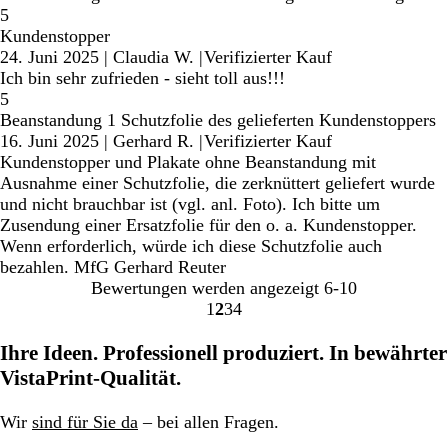
5
Kundenstopper
24. Juni 2025
|
Claudia W.
|
Verifizierter Kauf
Ich bin sehr zufrieden - sieht toll aus!!!
5
Beanstandung 1 Schutzfolie des gelieferten Kundenstoppers
16. Juni 2025
|
Gerhard R.
|
Verifizierter Kauf
Kundenstopper und Plakate ohne Beanstandung mit
Ausnahme einer Schutzfolie, die zerknüttert geliefert wurde
und nicht brauchbar ist (vgl. anl. Foto). Ich bitte um
Zusendung einer Ersatzfolie für den o. a. Kundenstopper.
Wenn erforderlich, würde ich diese Schutzfolie auch
bezahlen. MfG Gerhard Reuter
Bewertungen werden angezeigt
6-10
1
2
3
4
Gehe
Gehe
Gehe
Gehe
zu
zu
zu
zu
Ihre Ideen. Professionell produziert. In bewährter
Seite
Seite
Seite
Seite
VistaPrint-Qualität.
Wir
sind für Sie da
– bei allen Fragen.