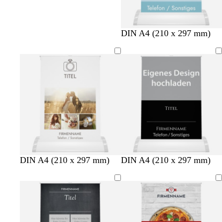
DIN A4 (210 x 297 mm)
S
S
D
D
B
B
DIN A4 (210 x 297 mm)
DIN A4 (210 x 297 mm)
c
c
u
u
r
r
h
h
n
n
a
a
w
w
k
k
u
u
a
a
e
e
n
n
r
r
l
l