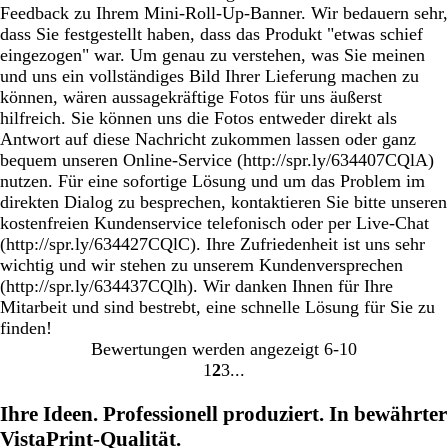
Feedback zu Ihrem Mini-Roll-Up-Banner. Wir bedauern sehr,
dass Sie festgestellt haben, dass das Produkt "etwas schief
eingezogen" war. Um genau zu verstehen, was Sie meinen
und uns ein vollständiges Bild Ihrer Lieferung machen zu
können, wären aussagekräftige Fotos für uns äußerst
hilfreich. Sie können uns die Fotos entweder direkt als
Antwort auf diese Nachricht zukommen lassen oder ganz
bequem unseren Online-Service (http://spr.ly/634407CQlA)
nutzen. Für eine sofortige Lösung und um das Problem im
direkten Dialog zu besprechen, kontaktieren Sie bitte unseren
kostenfreien Kundenservice telefonisch oder per Live-Chat
(http://spr.ly/634427CQlC). Ihre Zufriedenheit ist uns sehr
wichtig und wir stehen zu unserem Kundenversprechen
(http://spr.ly/634437CQlh). Wir danken Ihnen für Ihre
Mitarbeit und sind bestrebt, eine schnelle Lösung für Sie zu
finden!
Bewertungen werden angezeigt
6-10
1
2
3
Gehe
Gehe
Gehe
zu
zu
zu
Ihre Ideen. Professionell produziert. In bewährter
Seite
Seite
Seite
VistaPrint-Qualität.