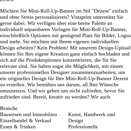
z
g
z
g
ü
r
r
n
Möchten Sie Mini-Roll-Up-Banner im Stil "Dezent" einfach
a
a
und ohne Stress personalisieren? Vistaprint unterstützt Sie
u
u
gerne dabei. Wir verfügen über eine breite Palette an
individuell anpassbaren Vorlagen für Mini-Roll-Up-Banner,
einschließlich Optionen mit genügend Platz für Bilder, Logos
und mehr. Sie möchten mit Ihrem eigenen individuellen
Design arbeiten? Kein Problem! Mit unserem Design-Upload
können Sie Ihre eigene Kreation ganz einfach hochladen und
sich auf die Produktoptionen konzentrieren, die für Sie
relevant sind. Sie haben sogar die Möglichkeit, mit einem
unserer professionellen Designer zusammenzuarbeiten, um
ein originelles Design für Ihre Mini-Roll-Up-Banner Dezent
zu erstellen. Wir bemühen uns darum, all Ihre Wünsche
umzusetzen. Und wir geben uns nicht zufrieden, bevor Sie
zufrieden sind. Bereit, kreativ zu werden? Wir auch.
Branche
Bauwesen und Immobilien
Kunst, Handwerk und
Einzelhandel & Verkauf
Design
Essen & Trinken
Professionelle