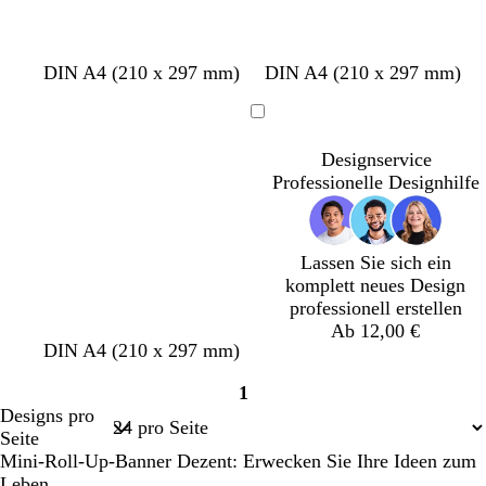
n
DIN A4 (210 x 297 mm)
DIN A4 (210 x 297 mm)
Ladevorgang
Designservice
Professionelle Designhilfe
Lassen Sie sich ein
komplett neues Design
professionell erstellen
Ab 12,00 €
S
T
S
D
G
S
D
W
B
W
DIN A4 (210 x 297 mm)
c
ü
t
u
r
c
u
e
l
e
1
h
r
a
n
a
h
n
i
a
i
Seite
Designs pro
w
k
h
k
u
w
k
ß
u
ß
1
Seite
a
i
l
e
a
e
g
Mini-Roll-Up-Banner Dezent: Erwecken Sie Ihre Ideen zum
r
s
l
r
l
r
Leben.