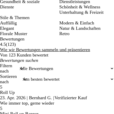
Gesundheit & soziale
Dienstleistungen
Dienste
Schönheit & Wellness
Unterhaltung & Freizeit
Stile & Themen
Auffällig
Modern & Einfach
Elegant
Natur & Landschaften
Florale Muster
Retro
Bewertungen
123
4.5
(
123
)
Bewertungen
Wie wir Bewertungen sammeln und präsentieren
Von 123 Kunden bewertet
Meine
Sucheingaben
Filtern
nach
Sortieren
nach
5
Roll Up
23. Apr. 2026
|
Bernhard G.
|
Verifizierter Kauf
Wie immer top, gerne wieder
5
Mini Roll up Banner