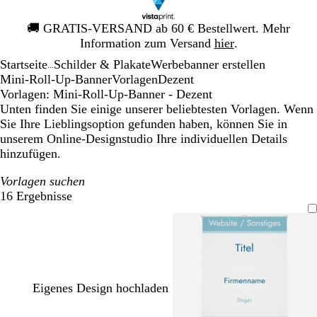
Galeriebild
🚚
GRATIS-VERSAND ab 60 € Bestellwert. Mehr
1
Information zum Versand
hier
.
von
Startseite
Schilder & Plakate
Werbebanner erstellen
1
...
Mini-Roll-Up-Banner
Vorlagen
Dezent
Vorlagen: Mini-Roll-Up-Banner - Dezent
Unten finden Sie einige unserer beliebtesten Vorlagen. Wenn
Sie Ihre Lieblingsoption gefunden haben, können Sie in
unserem Online-Designstudio Ihre individuellen Details
hinzufügen.
Vorlagen suchen
16 Ergebnisse
Filter
Eigenes Design hochladen