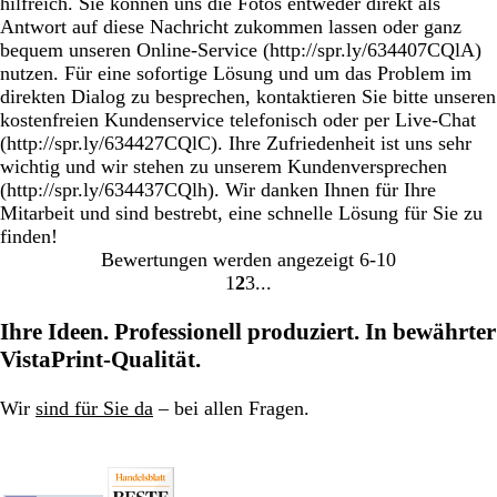
hilfreich. Sie können uns die Fotos entweder direkt als
Antwort auf diese Nachricht zukommen lassen oder ganz
bequem unseren Online-Service (http://spr.ly/634407CQlA)
nutzen. Für eine sofortige Lösung und um das Problem im
direkten Dialog zu besprechen, kontaktieren Sie bitte unseren
kostenfreien Kundenservice telefonisch oder per Live-Chat
(http://spr.ly/634427CQlC). Ihre Zufriedenheit ist uns sehr
wichtig und wir stehen zu unserem Kundenversprechen
(http://spr.ly/634437CQlh). Wir danken Ihnen für Ihre
Mitarbeit und sind bestrebt, eine schnelle Lösung für Sie zu
finden!
Bewertungen werden angezeigt
6-10
1
2
3
Gehe
Gehe
Gehe
zu
zu
zu
Ihre Ideen. Professionell produziert. In bewährter
Seite
Seite
Seite
VistaPrint-Qualität.
1
2
3
Wir
sind für Sie da
– bei allen Fragen.