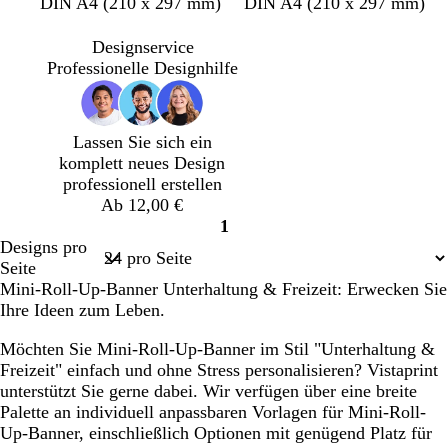
S
S
S
S
S
S
S
D
D
D
D
H
G
H
DIN A4 (210 x 297 mm)
DIN A4 (210 x 297 mm)
c
c
c
c
c
c
c
u
u
u
u
e
i
e
h
h
h
h
h
h
h
n
n
n
n
l
s
l
Designservice
w
w
w
w
w
w
w
k
k
k
k
l
c
l
Professionelle Designhilfe
a
a
a
a
a
a
a
e
e
e
e
r
h
g
r
r
r
r
r
r
r
l
l
l
l
o
t
r
z
z
z
z
z
z
z
b
g
l
g
s
g
a
Lassen Sie sich ein
l
r
i
r
a
r
u
komplett neues Design
a
a
l
a
ü
professionell erstellen
u
u
a
u
n
Ab 12,00 €
1
Seite
Designs pro
1
Seite
Mini-Roll-Up-Banner Unterhaltung & Freizeit: Erwecken Sie
Ihre Ideen zum Leben.
Möchten Sie Mini-Roll-Up-Banner im Stil "Unterhaltung &
Freizeit" einfach und ohne Stress personalisieren? Vistaprint
unterstützt Sie gerne dabei. Wir verfügen über eine breite
Palette an individuell anpassbaren Vorlagen für Mini-Roll-
Up-Banner, einschließlich Optionen mit genügend Platz für