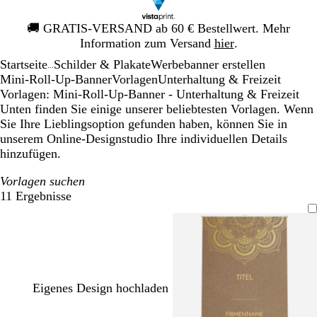
Galeriebild
🚚
GRATIS-VERSAND ab 60 € Bestellwert. Mehr
1
Information zum Versand
hier
.
von
Startseite
Schilder & Plakate
Werbebanner erstellen
1
...
Mini-Roll-Up-Banner
Vorlagen
Unterhaltung & Freizeit
Vorlagen: Mini-Roll-Up-Banner - Unterhaltung & Freizeit
Unten finden Sie einige unserer beliebtesten Vorlagen. Wenn
Sie Ihre Lieblingsoption gefunden haben, können Sie in
unserem Online-Designstudio Ihre individuellen Details
hinzufügen.
Vorlagen suchen
11 Ergebnisse
Filter
Eigenes Design hochladen