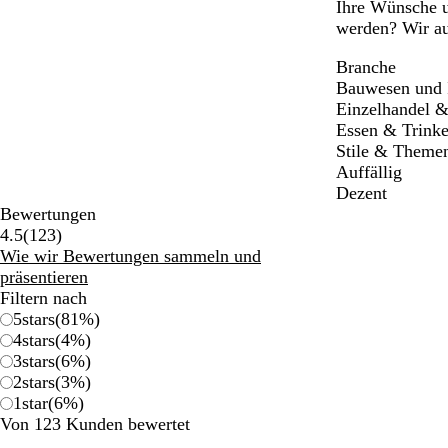
Ihre Wünsche um
werden? Wir a
Branche
Bauwesen und 
Einzelhandel &
Essen & Trink
Stile & Theme
Auffällig
Dezent
Bewertungen
123
4.5
(
123
)
Bewertungen
Wie wir Bewertungen sammeln und
präsentieren
Filtern nach
5
stars
(
81
%)
4
stars
(
4
%)
3
stars
(
6
%)
2
stars
(
3
%)
1
star
(
6
%)
Von 123 Kunden bewertet