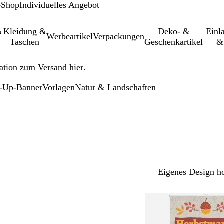
-Shop
Individuelles Angebot
&
Kleidung &
Deko- &
Einl­
Werbeartikel
Verpackungen
Taschen
Geschenkartikel
&
ation zum Versand
hier
.
l-Up-Banner
Vorlagen
Natur & Landschaften
Eigenes Design h