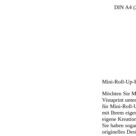
DIN A4 (
Mini-Roll-Up-B
Möchten Sie Mi
Vistaprint unte
für Mini-Roll-
mit Ihrem eige
eigene Kreation
Sie haben soga
originelles De