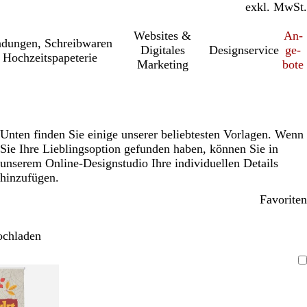
inkl. MwSt.
exkl. MwSt.
Websites &
An­­
a­dung­en, Schreib­wa­ren
Digitales
Designservice
ge­­
 Hochzeitspapeterie
Marketing
bo­­te
Unten finden Sie einige unserer beliebtesten Vorlagen. Wenn
Sie Ihre Lieblingsoption gefunden haben, können Sie in
unserem Online-Designstudio Ihre individuellen Details
hinzufügen.
Favoriten
ochladen