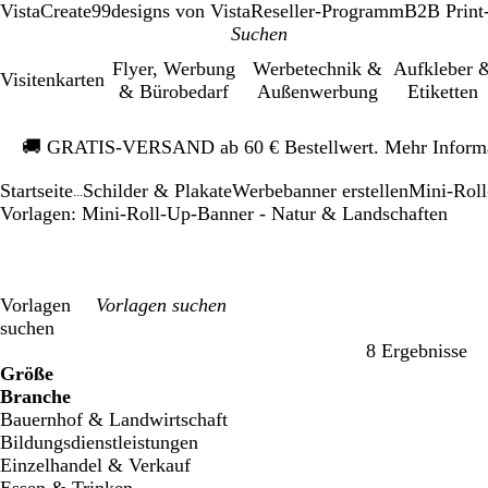
VistaCreate
99designs von Vista
Reseller-Programm
B2B Print
Flyer, Werbung
Werbetechnik &
Aufkleber 
Visitenkarten
& Bürobedarf
Außenwerbung
Etiketten
Galeriebild
🚚
GRATIS-VERSAND ab 60 € Bestellwert. Mehr Inform
1
von
Startseite
Schilder & Plakate
Werbebanner erstellen
Mini-Rol
1
...
Vorlagen: Mini-Roll-Up-Banner - Natur & Landschaften
Vorlagen
suchen
8 Ergebnisse
Filter
Größe
Branche
Bauernhof & Landwirtschaft
Bildungsdienstleistungen
Einzelhandel & Verkauf