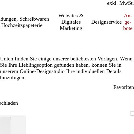
inkl. MwSt.
exkl. MwSt.
Websites &
An­­
a­dung­en, Schreib­wa­ren
Digitales
Designservice
ge­­
 Hochzeitspapeterie
Marketing
bo­­te
Unten finden Sie einige unserer beliebtesten Vorlagen. Wenn
Sie Ihre Lieblingsoption gefunden haben, können Sie in
unserem Online-Designstudio Ihre individuellen Details
hinzufügen.
Favoriten
ochladen