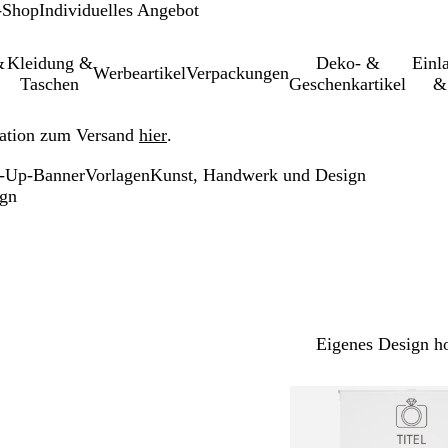
-Shop
Individuelles Angebot
&
Kleidung &
Deko- &
Einl­
Werbeartikel
Verpackungen
Taschen
Geschenkartikel
&
ation zum Versand
hier
.
l-Up-Banner
Vorlagen
Kunst, Handwerk und Design
ign
Eigenes Design h