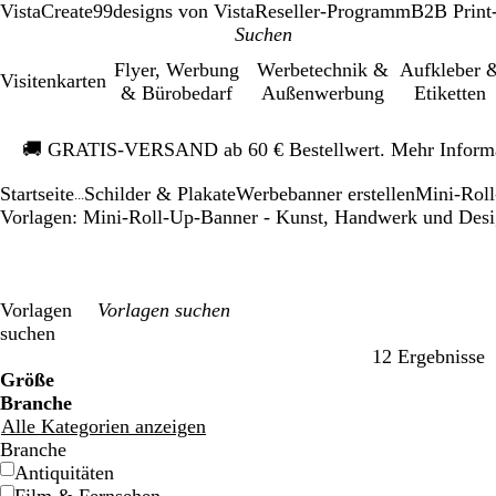
VistaCreate
99designs von Vista
Reseller-Programm
B2B Print
Flyer, Werbung
Werbetechnik &
Aufkleber 
Visitenkarten
& Bürobedarf
Außenwerbung
Etiketten
Galeriebild
🚚
GRATIS-VERSAND ab 60 € Bestellwert. Mehr Inform
1
von
Startseite
Schilder & Plakate
Werbebanner erstellen
Mini-Rol
1
...
Vorlagen: Mini-Roll-Up-Banner - Kunst, Handwerk und Des
Vorlagen
suchen
12 Ergebnisse
Filter
Größe
Branche
Alle Kategorien anzeigen
Branche
Antiquitäten