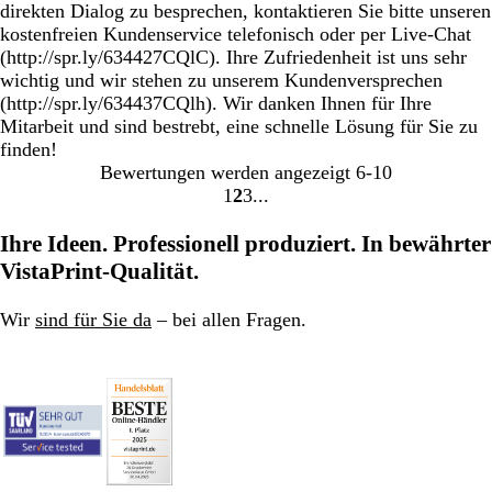
direkten Dialog zu besprechen, kontaktieren Sie bitte unseren
kostenfreien Kundenservice telefonisch oder per Live-Chat
(http://spr.ly/634427CQlC). Ihre Zufriedenheit ist uns sehr
wichtig und wir stehen zu unserem Kundenversprechen
(http://spr.ly/634437CQlh). Wir danken Ihnen für Ihre
Mitarbeit und sind bestrebt, eine schnelle Lösung für Sie zu
finden!
Bewertungen werden angezeigt
6-10
1
2
3
Gehe
Gehe
Gehe
zu
zu
zu
Ihre Ideen. Professionell produziert. In bewährter
Seite
Seite
Seite
VistaPrint-Qualität.
Wir
sind für Sie da
– bei allen Fragen.