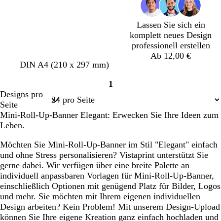
z
g
z
g
ü
z
z
z
z
z
z
r
r
n
a
a
Lassen Sie sich ein
u
u
komplett neues Design
professionell erstellen
Ab 12,00 €
DIN A4 (210 x 297 mm)
1
Seite
Designs pro
1
Seite
Mini-Roll-Up-Banner Elegant: Erwecken Sie Ihre Ideen zum
Leben.
Möchten Sie Mini-Roll-Up-Banner im Stil "Elegant" einfach
und ohne Stress personalisieren? Vistaprint unterstützt Sie
gerne dabei. Wir verfügen über eine breite Palette an
individuell anpassbaren Vorlagen für Mini-Roll-Up-Banner,
einschließlich Optionen mit genügend Platz für Bilder, Logos
und mehr. Sie möchten mit Ihrem eigenen individuellen
Design arbeiten? Kein Problem! Mit unserem Design-Upload
können Sie Ihre eigene Kreation ganz einfach hochladen und