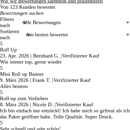
Bewertungen
Wie wir Bewertungen sammeln und präsentieren
Von 123 Kunden bewertet
Meine
Sucheingaben
Filtern
nach
Sortieren
nach
5
Roll Up
23. Apr. 2026
|
Bernhard G.
|
Verifizierter Kauf
Wie immer top, gerne wieder
5
Mini Roll up Banner
9. März 2026
|
Frank T.
|
Verifizierter Kauf
Alles bestens
5
Roll-up zum Verlieben
8. März 2026
|
Nicole D.
|
Verifizierter Kauf
Ich bin einfach nur entzückt! Ich habe mich so gefreut als ich
das Paket geöffnet habe. Tolle Qualität. Super Druck.
5
Sehr schnell und sehr schön!