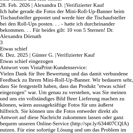
28. Feb. 2026
|
Alexandra D.
|
Verifizierter Kauf
Ich habe gerade die Fotos der Mini-Roll-Up-Banner beim
Tischaufsteller gepostet und werde hier die Tischaufsteller
bei den Roll-Ups posten. . . - hatte ich durcheinander
bekommen. . . Für beides gilt: 10 von 5 Sternen! Dr.
Alexandra Dörnath
3
Etwas schief
6. Dez. 2025
|
Günter G.
|
Verifizierter Kauf
Etwas schief eingezogen
Antwort vom VistaPrint-Kundenservice:
Vielen Dank für Ihre Bewertung und das damit verbundene
Feedback zu Ihrem Mini-Roll-Up-Banner. Wir bedauern sehr,
dass Sie festgestellt haben, dass das Produkt "etwas schief
eingezogen" war. Um genau zu verstehen, was Sie meinen
und uns ein vollständiges Bild Ihrer Lieferung machen zu
können, wären aussagekräftige Fotos für uns äußerst
hilfreich. Sie können uns die Fotos entweder direkt als
Antwort auf diese Nachricht zukommen lassen oder ganz
bequem unseren Online-Service (http://spr.ly/634407CQlA)
nutzen. Für eine sofortige Lösung und um das Problem im