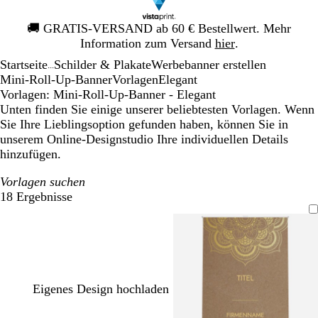
Galeriebild
🚚
GRATIS-VERSAND ab 60 € Bestellwert. Mehr
1
Information zum Versand
hier
.
von
Startseite
Schilder & Plakate
Werbebanner erstellen
1
...
Mini-Roll-Up-Banner
Vorlagen
Elegant
Vorlagen: Mini-Roll-Up-Banner - Elegant
Unten finden Sie einige unserer beliebtesten Vorlagen. Wenn
Sie Ihre Lieblingsoption gefunden haben, können Sie in
unserem Online-Designstudio Ihre individuellen Details
hinzufügen.
Vorlagen suchen
18 Ergebnisse
Filter
Eigenes Design hochladen