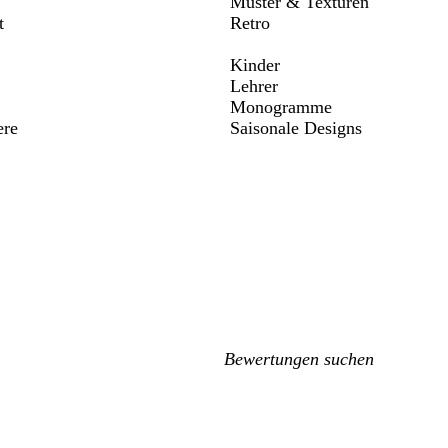
Muster & Texturen
t
Retro
Kinder
Lehrer
Monogramme
ere
Saisonale Designs
Meine
Sucheingaben