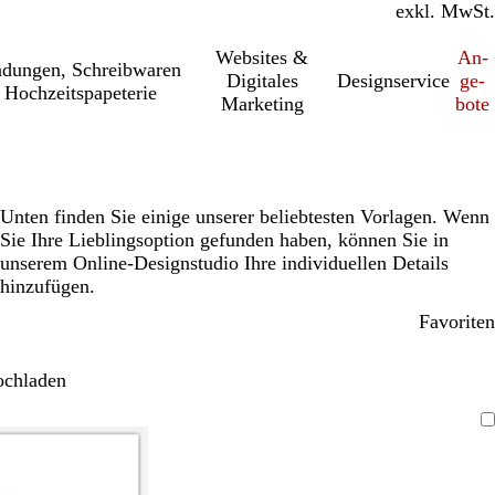
inkl. MwSt.
exkl. MwSt.
Websites &
An­­
a­dung­en, Schreib­wa­ren
Digitales
Designservice
ge­­
 Hochzeitspapeterie
Marketing
bo­­te
Unten finden Sie einige unserer beliebtesten Vorlagen. Wenn
Sie Ihre Lieblingsoption gefunden haben, können Sie in
unserem Online-Designstudio Ihre individuellen Details
hinzufügen.
Favoriten
ochladen