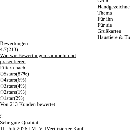
Grün
Handgezeichne
Thema
Für ihn
Für sie
Grußkarten
Haustiere & Ti
Bewertungen
213
4.7
(
213
)
Bewertungen
Wie wir Bewertungen sammeln und
präsentieren
Filtern nach
5
stars
(
87
%)
4
stars
(
6
%)
3
stars
(
4
%)
2
stars
(
1
%)
1
star
(
2
%)
Von 213 Kunden bewertet
5
Sehr gute Qualität
11. Juli 2026
|
M. V.
|
Verifizierter Kauf