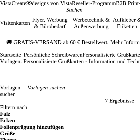
VistaCreate
99designs von Vista
Reseller-Programm
B2B Print
Flyer, Werbung
Werbetechnik &
Aufkleber 
Visitenkarten
& Bürobedarf
Außenwerbung
Etiketten
Galeriebild
🚚
GRATIS-VERSAND ab 60 € Bestellwert. Mehr Inform
1
von
Startseite
Persönliche Schreibwaren
Personalisierte Grußkart
1
...
Vorlagen: Personalisierte Grußkarten - Information und Tech
Vorlagen
suchen
7 Ergebnisse
Filter
Filtern nach
Falz
Ecken
Folienprägung hinzufügen
Größe