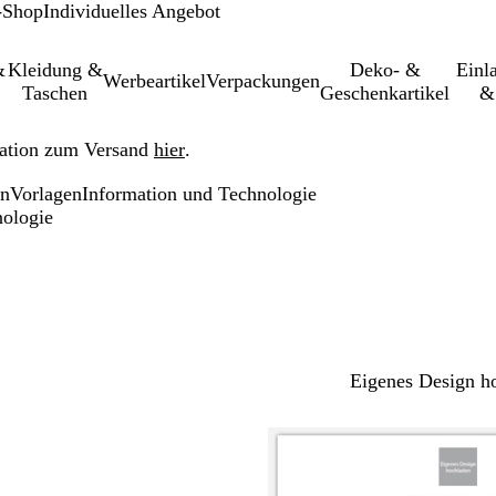
-Shop
Individuelles Angebot
&
Kleidung &
Deko- &
Einl­
Werbeartikel
Verpackungen
Taschen
Geschenkartikel
&
ation zum Versand
hier
.
en
Vorlagen
Information und Technologie
nologie
Eigenes Design h