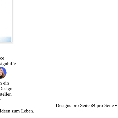
ce
signhilfe
h ein
Design
stellen
€
Designs pro Seite
 Ideen zum Leben.