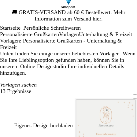
Galeriebild
🚚
GRATIS-VERSAND ab 60 € Bestellwert. Mehr
1
Information zum Versand
hier
.
von
Startseite
Persönliche Schreibwaren
1
...
Personalisierte Grußkarten
Vorlagen
Unterhaltung & Freizeit
Vorlagen: Personalisierte Grußkarten - Unterhaltung &
Freizeit
Unten finden Sie einige unserer beliebtesten Vorlagen. Wenn
Sie Ihre Lieblingsoption gefunden haben, können Sie in
unserem Online-Designstudio Ihre individuellen Details
hinzufügen.
Vorlagen suchen
13 Ergebnisse
Filter
Eigenes Design hochladen