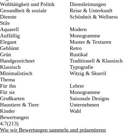
Wohltätigkeit und Politik
Dienstleistungen
Gesundheit & soziale
Reise & Unterkunft
Dienste
Schönheit & Wellness
Stile
Aquarell
Modern
Auffällig
Monogramme
Elegant
Muster & Texturen
Geblümt
Retro
Grün
Rustikal
Handgezeichnet
Traditionell & Klassisch
Klassisch
Typografie
Minimalistisch
Witzig & Skurril
Thema
Für ihn
Lehrer
Für sie
Monogramme
Grußkarten
Saisonale Designs
Haustiere & Tiere
Unternehmen
Kinder
Wahl
Bewertungen
213
4.7
(
213
)
Bewertungen
Wie wir Bewertungen sammeln und präsentieren