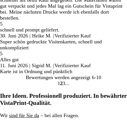
schneller als beim Kauf angegeben. Die Materialien waren
gut verpackt und jedes Mal lag ein Gutschein für Vistaprint
bei. Meine nächsten Drucke werde ich ebenfalls dort
bestellen.
5
schnell und prompt geliefert.
30. Juni 2026
|
Heike M.
|
Verifizierter Kauf
Super schön gedruckte Visitenkarten, schnell und
unkompliziert
5
Alles gut
11. Juni 2026
|
Sigrid M.
|
Verifizierter Kauf
Karte ist in Ordnung und pünktlich
Bewertungen werden angezeigt
6-10
1
2
3
Gehe
Gehe
Gehe
zu
zu
zu
Ihre Ideen. Professionell produziert. In bewährter
Seite
Seite
Seite
VistaPrint-Qualität.
Wir
sind für Sie da
– bei allen Fragen.