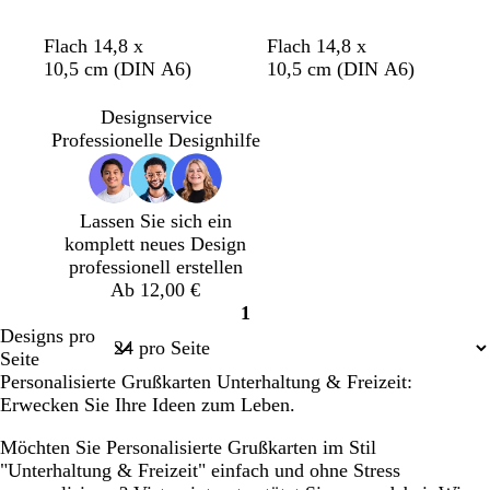
O
O
B
G
R
H
C
O
G
H
Flach 14,8 x
Flach 14,8 x
r
l
l
o
o
e
r
r
i
e
10,5 cm (DIN A6)
10,5 cm (DIN A6)
a
i
a
l
s
l
è
a
s
l
n
v
u
d
a
l
m
n
c
l
Designservice
g
g
r
e
g
h
b
Professionelle Designhilfe
e
r
o
e
t
l
ü
s
g
a
n
a
r
u
Lassen Sie sich ein
ü
komplett neues Design
n
professionell erstellen
Ab 12,00 €
1
Seite
Designs pro
1
Seite
Personalisierte Grußkarten Unterhaltung & Freizeit:
Erwecken Sie Ihre Ideen zum Leben.
Möchten Sie Personalisierte Grußkarten im Stil
"Unterhaltung & Freizeit" einfach und ohne Stress