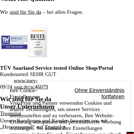
Wir
sind für Sie da
– bei allen Fragen.
TÜV Saarland Service tested Online Shop/Portal
Kundenurteil SEHR GUT
www.tuev-
09/24
saar.de/sc46079
Ihre Cookie-
Ohne Einverständnis
Einstellungen
fortfahren
Wir sind für Sie da
VistaPrint und Partner verwenden Cookies und
Unser Unternehmen
andere Technologien, um unsere Services
Trustpilot
bereitzustellen und zu verbessern, Ihre Website-
Unsere Kundinnen und Kunden bewerten uns mit
Erfahrung anzupassen und personalisierte Werbung
„Hervorragend“ auf
Trustpilot
anzuzeigen. Sie können Ihre Einstellungen