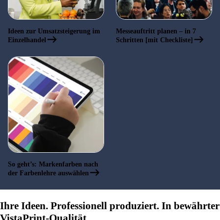
Ideen zur Umsatzsteigerung im
Messeauftritt planen – in 7
Einzelhandel
Schritten [mit Checkliste]
So geht’s: Markenfarben nach
der Farbenlehre auswählen
Ihre Ideen. Professionell produziert. In bewährter
VistaPrint-Qualität.