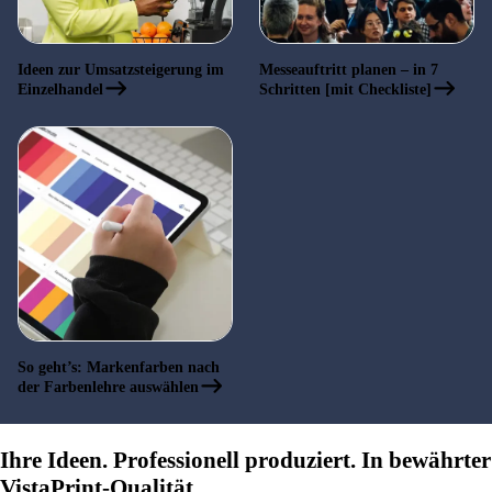
Ideen zur Umsatzsteigerung im
Messeauftritt planen – in 7
Einzelhandel
Schritten [mit Checkliste]
So geht’s: Markenfarben nach
der Farbenlehre auswählen
Ihre Ideen. Professionell produziert. In bewährter
VistaPrint-Qualität.