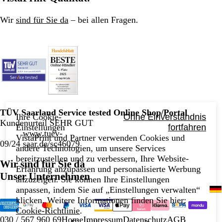
Wir
sind für Sie da
– bei allen Fragen.
TÜV Saarland Service tested Online Shop/Portal
Ihre Cookie-
Ohne Einverständnis
Kundenurteil SEHR GUT
Einstellungen
fortfahren
www.tuev-
VistaPrint und Partner verwenden Cookies und
09/24
saar.de/sc46079
andere Technologien, um unsere Services
bereitzustellen und zu verbessern, Ihre Website-
Wir sind für Sie da
Erfahrung anzupassen und personalisierte Werbung
Unser Unternehmen
anzuzeigen. Sie können Ihre Einstellungen
anpassen, indem Sie auf „Einstellungen verwalten“
klicken. Weitere Informationen finden Sie hier:
Cookie-Richtlinie
.
030 / 567 960 69
Home
Impressum
Datenschutz
AGB