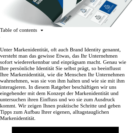
Table of contents
Was ist die Markenidentität?
Unter Markenidentität, oft auch Brand Identity genannt,
Die Bedeutung der Markenidentität
versteht man das gewisse Etwas, das Ihr Unternehmen
Die Anatomie einer Markenidentität
sofort wiedererkennbar und einprägsam macht. Genau wie
Ihre persönliche Identität Sie selbst prägt, so beeinflusst
Häufige Fehler
Ihre Markenidentität, wie die Menschen Ihr Unternehmen
Marken mit starker Identität
wahrnehmen, was sie von ihm halten und wie sie mit ihm
interagieren. In diesem Ratgeber beschäftigen wir uns
Die Markenidentität zusammengefasst
eingehender mit dem Konzept der Markenidentität und
untersuchen ihren Einfluss und wo sie zum Ausdruck
kommt. Wir zeigen Ihnen praktische Schritte und geben
Tipps zum Aufbau Ihrer eigenen, alltagstauglichen
Markenidentität.