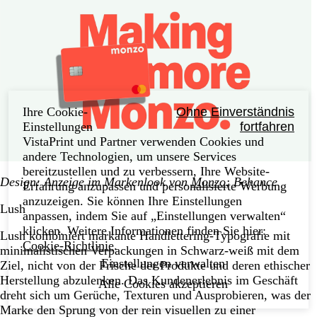
Ihre Cookie-
Ohne Einverständnis
Einstellungen
fortfahren
VistaPrint und Partner verwenden Cookies und
andere Technologien, um unsere Services
bereitzustellen und zu verbessern, Ihre Website-
Design
: Anzeige im Markenlook von
Monzo
; Behance
Erfahrung anzupassen und personalisierte Werbung
anzuzeigen. Sie können Ihre Einstellungen
Lush
anpassen, indem Sie auf „Einstellungen verwalten“
klicken. Weitere Informationen finden Sie hier:
Lush kombiniert markante Handlettering-Typografie mit
Cookie-Richtlinie
.
minimalistischen Verpackungen in Schwarz-weiß mit dem
Einstellungen verwalten
Ziel, nicht von der Frische der Produkte und deren ethischer
Herstellung abzulenken. Das Kundenerlebnis im Geschäft
Alle Cookies akzeptieren
dreht sich um Gerüche, Texturen und Ausprobieren, was der
Marke den Sprung von der rein visuellen zu einer