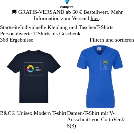
Galeriebild
🚚
GRATIS-VERSAND ab 60 € Bestellwert. Mehr
1
Information zum Versand
hier
.
von
Startseite
Individuelle Kleidung und Taschen
T-Shirts
1
Personalisierte T-Shirts als Geschenk
368 Ergebnisse
Filtern und sortieren
Neu
M
S
W
D
M
K
S
D
L
M
B&C® Unisex Modern T-shirt
Damen-T-Shirt mit V-
a
c
e
u
a
ö
c
u
i
a
Ausschnitt von CottoVer®
r
h
i
n
s
n
h
n
l
r
3
5
(
3
)
i
w
ß
k
t
i
w
k
a
i
B