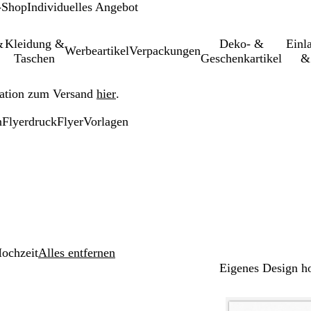
-Shop
Individuelles Angebot
&
Kleidung &
Deko- &
Einl­
Werbeartikel
Verpackungen
Taschen
Geschenkartikel
&
ation zum Versand
hier
.
n
Flyerdruck
Flyer
Vorlagen
ochzeit
Alles entfernen
Eigenes Design h