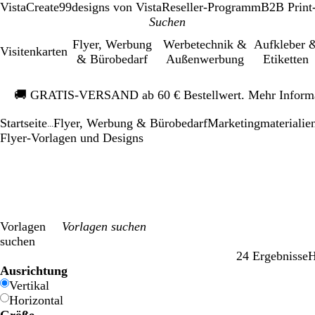
VistaCreate
99designs von Vista
Reseller-Programm
B2B Print
Flyer, Werbung
Werbetechnik &
Aufkleber 
Visitenkarten
& Bürobedarf
Außenwerbung
Etiketten
Galeriebild
🚚
GRATIS-VERSAND ab 60 € Bestellwert. Mehr Inform
1
von
Startseite
Flyer, Werbung & Bürobedarf
Mar­ke­ting­ma­te­rialie
1
...
Flyer-Vorlagen und Designs
Vorlagen
suchen
24 Ergebnisse
H
Filter
Ausrichtung
Vertikal
Horizontal