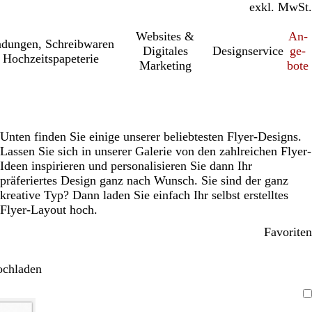
inkl. MwSt.
exkl. MwSt.
Websites &
An­­
a­dung­en, Schreib­wa­ren
Digitales
Designservice
ge­­
 Hochzeitspapeterie
Marketing
bo­­te
Unten finden Sie einige unserer beliebtesten Flyer-Designs.
Lassen Sie sich in unserer Galerie von den zahlreichen Flyer-
Ideen inspirieren und personalisieren Sie dann Ihr
präferiertes Design ganz nach Wunsch. Sie sind der ganz
kreative Typ? Dann laden Sie einfach Ihr selbst erstelltes
Flyer-Layout hoch.
Favoriten
ochladen