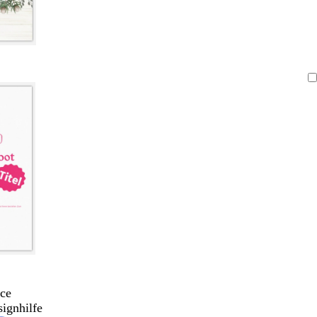
ce
signhilfe