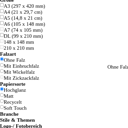
Größe
A3 (297 x 420 mm)
A4 (21 x 29,7 cm)
A5 (14,8 x 21 cm)
A6 (105 x 148 mm)
A7 (74 x 105 mm)
DL (99 x 210 mm)
148 x 148 mm
210 x 210 mm
Falzart
Ohne Falz
Mit Einbruchfalz
Ohne Fal
Mit Wickelfalz
Mit Zickzackfalz
Papiersorte
Hochglanz
Matt
Recycelt
Soft Touch
Branche
Stile & Themen
Logo-/ Fotobereich