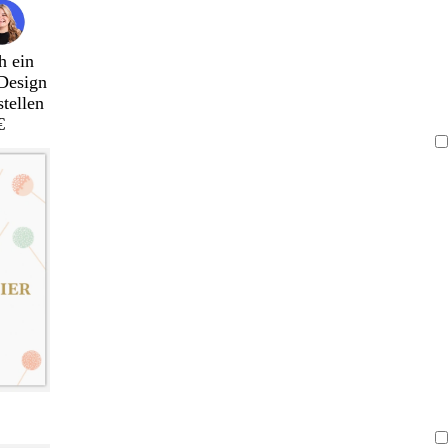
h ein
Design
stellen
€