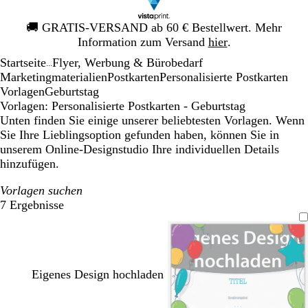
Galeriebild
🚚
GRATIS-VERSAND ab 60 € Bestellwert. Mehr
1
Information zum Versand
hier
.
von
Startseite
Flyer, Werbung & Bürobedarf
1
...
Mar­ke­ting­ma­te­rialien
Postkarten
Personalisierte Postkarten
Vorlagen
Geburtstag
Vorlagen: Personalisierte Postkarten - Geburtstag
Unten finden Sie einige unserer beliebtesten Vorlagen. Wenn
Sie Ihre Lieblingsoption gefunden haben, können Sie in
unserem Online-Designstudio Ihre individuellen Details
hinzufügen.
Vorlagen suchen
7 Ergebnisse
Filter
Eigenes Design hochladen