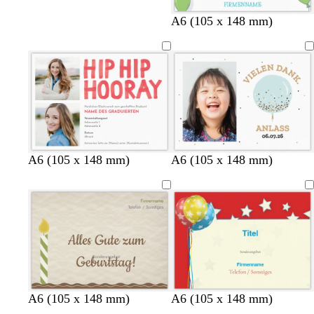
W
G
C
R
G
W
W
W
A6 (105 x 148 mm)
e
i
r
o
e
e
e
e
i
s
è
s
l
i
i
i
ß
c
m
a
b
ß
ß
ß
h
e
t
g
r
ü
n
W
O
S
W
W
W
W
W
D
W
W
W
W
W
A6 (105 x 148 mm)
A6 (105 x 148 mm)
e
r
c
e
e
e
e
e
u
e
e
e
e
e
i
a
h
i
i
i
i
i
n
i
i
i
i
i
ß
n
w
ß
ß
ß
ß
ß
k
ß
ß
ß
ß
ß
g
a
e
e
r
l
z
b
l
a
u
A6 (105 x 148 mm)
A6 (105 x 148 mm)