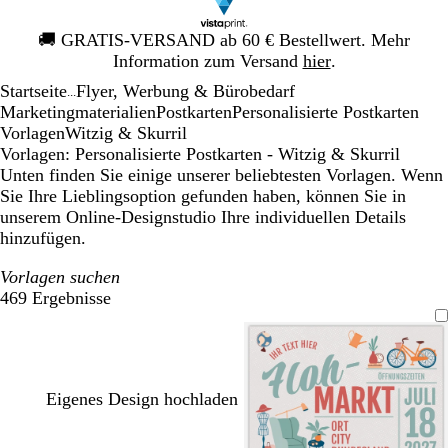
Galeriebild
🚚
GRATIS-VERSAND ab 60 € Bestellwert. Mehr
1
Information zum Versand
hier
.
von
Startseite
Flyer, Werbung & Bürobedarf
1
...
Mar­ke­ting­ma­te­rialien
Postkarten
Personalisierte Postkarten
Vorlagen
Witzig & Skurril
Vorlagen: Personalisierte Postkarten - Witzig & Skurril
Unten finden Sie einige unserer beliebtesten Vorlagen. Wenn
Sie Ihre Lieblingsoption gefunden haben, können Sie in
unserem Online-Designstudio Ihre individuellen Details
hinzufügen.
Vorlagen suchen
469 Ergebnisse
Filter
Eigenes Design hochladen