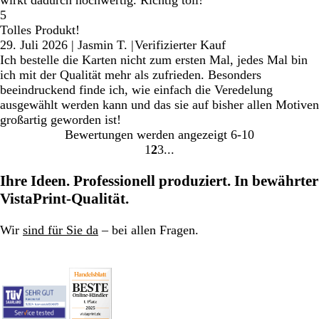
5
Tolles Produkt!
29. Juli 2026
|
Jasmin T.
|
Verifizierter Kauf
Ich bestelle die Karten nicht zum ersten Mal, jedes Mal bin
ich mit der Qualität mehr als zufrieden. Besonders
beeindruckend finde ich, wie einfach die Veredelung
ausgewählt werden kann und das sie auf bisher allen Motiven
großartig geworden ist!
Bewertungen werden angezeigt
6-10
1
2
3
Gehe
Gehe
Gehe
zu
zu
zu
Ihre Ideen. Professionell produziert. In bewährter
Seite
Seite
Seite
VistaPrint-Qualität.
Wir
sind für Sie da
– bei allen Fragen.