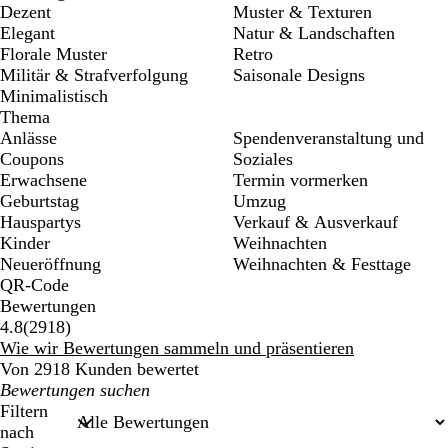
Dezent
Muster & Texturen
Elegant
Natur & Landschaften
Florale Muster
Retro
Militär & Strafverfolgung
Saisonale Designs
Minimalistisch
Thema
Anlässe
Spendenveranstaltung und
Coupons
Soziales
Erwachsene
Termin vormerken
Geburtstag
Umzug
Hauspartys
Verkauf & Ausverkauf
Kinder
Weihnachten
Neueröffnung
Weihnachten & Festtage
QR-Code
Bewertungen
2918
4.8
(
2918
)
Bewertungen
Wie wir Bewertungen sammeln und präsentieren
Von 2918 Kunden bewertet
Meine
Sucheingaben
Filtern
nach