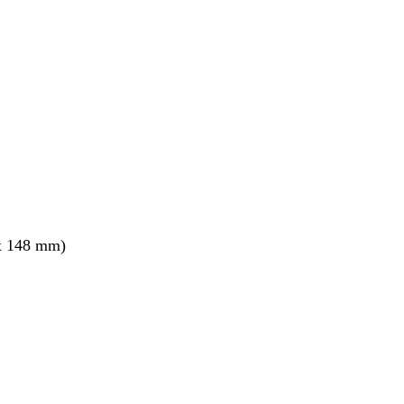
ang
x 148 mm)
ang