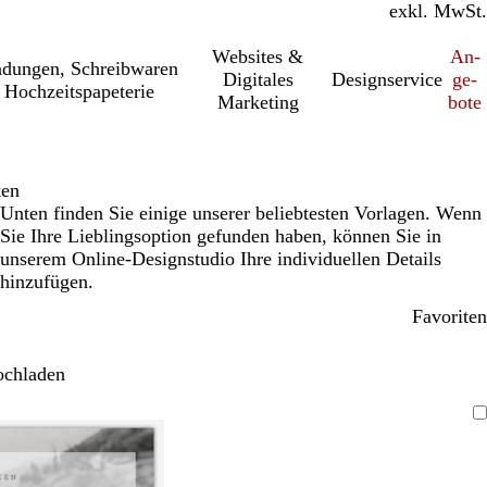
inkl. MwSt.
exkl. MwSt.
Websites &
An­­
a­dung­en, Schreib­wa­ren
Digitales
Designservice
ge­­
 Hochzeitspapeterie
Marketing
bo­­te
ken
Unten finden Sie einige unserer beliebtesten Vorlagen. Wenn
Sie Ihre Lieblingsoption gefunden haben, können Sie in
unserem Online-Designstudio Ihre individuellen Details
hinzufügen.
Favoriten
ochladen