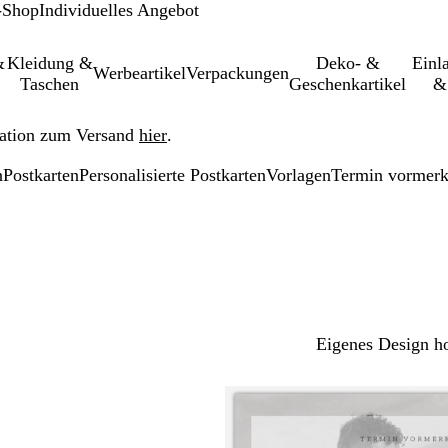
-Shop
Individuelles Angebot
&
Kleidung &
Deko- &
Einl­
Werbeartikel
Verpackungen
Taschen
Geschenkartikel
&
ation zum Versand
hier
.
n
Postkarten
Personalisierte Postkarten
Vorlagen
Termin vormer
Eigenes Design h