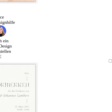
ce
signhilfe
h ein
Design
stellen
€