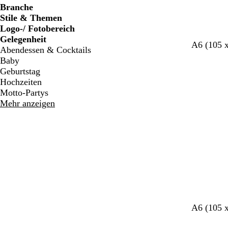
Branche
Stile & Themen
Logo-/ Fotobereich
Gelegenheit
W
D
S
B
A6 (105 
Abendessen & Cocktails
e
u
c
r
Baby
i
n
h
a
Geburtstag
ß
k
w
u
Hochzeiten
e
a
n
Motto-Partys
l
r
Mehr anzeigen
g
z
r
a
u
W
W
H
D
H
S
W
D
A6 (105 
e
a
e
u
e
c
e
u