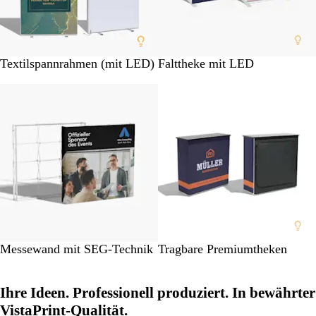
g
g
Textilspannrahmen (mit LED)
Falttheke mit LED
Neue Optionen
Messewand mit SEG-Technik
Tragbare Premiumtheken
Ihre Ideen. Professionell produziert. In bewährter
VistaPrint-Qualität.