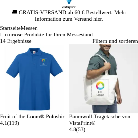
Galeriebild
🚚
GRATIS-VERSAND ab 60 € Bestellwert. Mehr
1
Information zum Versand
hier
.
von
Startseite
Messen
1
Luxuriöse Produkte für Ihren Messestand
14 Ergebnisse
Filtern und sortieren
Bestseller
Neue Optionen
K
R
W
M
S
N
Fruit of the Loom® Poloshirt
Baumwoll-Tragetasche von
ö
o
e
a
c
1
a
4.1
(
119
)
VistaPrint®
n
t
i
r
h
1
t
5
4.8
(
53
)
i
ß
i
w
9
u
3