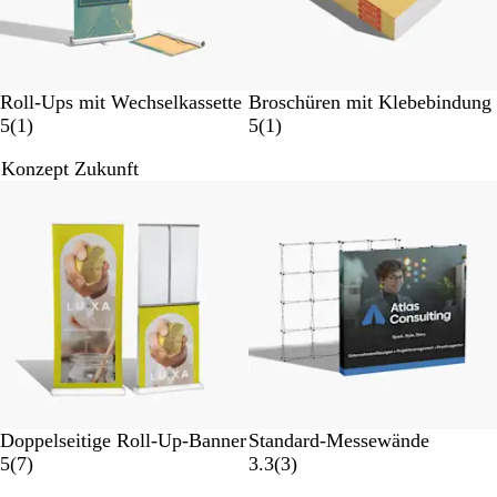
g
g
e
e
n
n
Roll-Ups mit Wechselkassette
Broschüren mit Klebebindung
1
1
5
(
1
)
5
(
1
)
B
B
Konzept Zukunft
e
e
w
w
e
e
r
r
t
t
u
u
n
n
g
g
Doppelseitige Roll-Up-Banner
Standard-Messewände
7
3
5
(
7
)
3.3
(
3
)
B
B