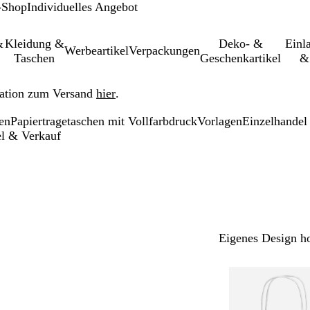
-Shop
Individuelles Angebot
&
Kleidung &
Deko- &
Einl­
Werbeartikel
Verpackungen
Taschen
Geschenkartikel
&
ation zum Versand
hier
.
ten
Papiertragetaschen mit Vollfarbdruck
Vorlagen
Einzelhandel
el & Verkauf
Eigenes Design h