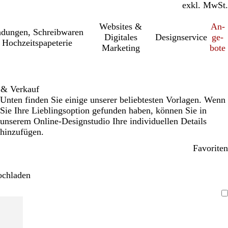
inkl. MwSt.
exkl. MwSt.
Websites &
An­­
a­dung­en, Schreib­wa­ren
Digitales
Designservice
ge­­
 Hochzeitspapeterie
Marketing
bo­­te
 & Verkauf
Unten finden Sie einige unserer beliebtesten Vorlagen. Wenn
Sie Ihre Lieblingsoption gefunden haben, können Sie in
unserem Online-Designstudio Ihre individuellen Details
hinzufügen.
Favoriten
ochladen