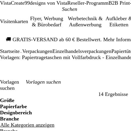
VistaCreate
99designs von Vista
Reseller-Programm
B2B Print
Flyer, Werbung
Werbetechnik &
Aufkleber 
Visitenkarten
& Bürobedarf
Außenwerbung
Etiketten
Galeriebild
🚚
GRATIS-VERSAND ab 60 € Bestellwert. Mehr Inform
1
von
Startseite
Verpackungen
Einzelhandelsverpackungen
Papiertü
1
...
Vorlagen: Papiertragetaschen mit Vollfarbdruck - Einzelhand
Vorlagen
suchen
14 Ergebnisse
Filter
Größe
Papierfarbe
Designbereich
Branche
Alle Kategorien anzeigen