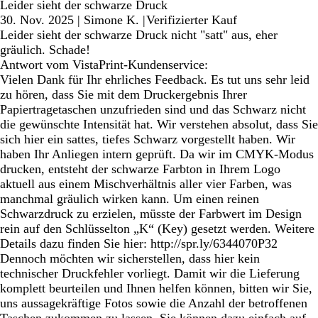
Leider sieht der schwarze Druck
30. Nov. 2025
|
Simone K.
|
Verifizierter Kauf
Leider sieht der schwarze Druck nicht "satt" aus, eher
gräulich. Schade!
Antwort vom VistaPrint-Kundenservice:
Vielen Dank für Ihr ehrliches Feedback. Es tut uns sehr leid
zu hören, dass Sie mit dem Druckergebnis Ihrer
Papiertragetaschen unzufrieden sind und das Schwarz nicht
die gewünschte Intensität hat. Wir verstehen absolut, dass Sie
sich hier ein sattes, tiefes Schwarz vorgestellt haben. Wir
haben Ihr Anliegen intern geprüft. Da wir im CMYK-Modus
drucken, entsteht der schwarze Farbton in Ihrem Logo
aktuell aus einem Mischverhältnis aller vier Farben, was
manchmal gräulich wirken kann. Um einen reinen
Schwarzdruck zu erzielen, müsste der Farbwert im Design
rein auf den Schlüsselton „K“ (Key) gesetzt werden. Weitere
Details dazu finden Sie hier: http://spr.ly/6344070P32
Dennoch möchten wir sicherstellen, dass hier kein
technischer Druckfehler vorliegt. Damit wir die Lieferung
komplett beurteilen und Ihnen helfen können, bitten wir Sie,
uns aussagekräftige Fotos sowie die Anzahl der betroffenen