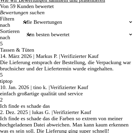
Wie wir Bewertungen sammeln und präsentieren
Von 59 Kunden bewertet
Meine
Sucheingaben
Filtern
nach
Sortieren
nach
5
Tassen & Tüten
14. März 2026
|
Markus P.
|
Verifizierter Kauf
Die Lieferung entsprach der Bestellung, die Verpackung war
bruchsicher und der Liefertermin wurde eingehalten.
5
tiptop
10. Jan. 2026
|
tino k.
|
Verifizierter Kauf
einfach großartige qualität und service
2
Ich finde es schade das
2. Dez. 2025
|
lukas G.
|
Verifizierter Kauf
Ich finde es schade das die Farben so extrem von meiner
hochgeladenen Datei abweichen. Man kann kaum erkennen
was es sein soll. Die Lieferung ging super schnell!