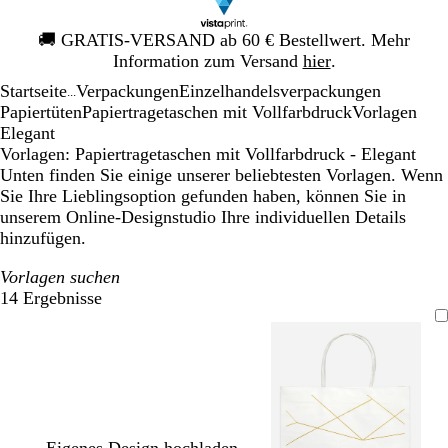
Galeriebild
🚚
GRATIS-VERSAND ab 60 € Bestellwert. Mehr
1
Information zum Versand
hier
.
von
Startseite
Verpackungen
Einzelhandelsverpackungen
1
...
Papiertüten
Papiertragetaschen mit Vollfarbdruck
Vorlagen
Elegant
Vorlagen: Papiertragetaschen mit Vollfarbdruck - Elegant
Unten finden Sie einige unserer beliebtesten Vorlagen. Wenn
Sie Ihre Lieblingsoption gefunden haben, können Sie in
unserem Online-Designstudio Ihre individuellen Details
hinzufügen.
Vorlagen suchen
14 Ergebnisse
Filter