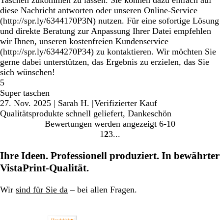
Taschen zukommen zu lassen. Sie können dazu einfach auf
diese Nachricht antworten oder unseren Online-Service
(http://spr.ly/6344170P3N) nutzen. Für eine sofortige Lösung
und direkte Beratung zur Anpassung Ihrer Datei empfehlen
wir Ihnen, unseren kostenfreien Kundenservice
(http://spr.ly/6344270P34) zu kontaktieren. Wir möchten Sie
gerne dabei unterstützen, das Ergebnis zu erzielen, das Sie
sich wünschen!
5
Super taschen
27. Nov. 2025
|
Sarah H.
|
Verifizierter Kauf
Qualitätsprodukte schnell geliefert, Dankeschön
Bewertungen werden angezeigt
6-10
1
2
3
Gehe
Gehe
Gehe
zu
zu
zu
Ihre Ideen. Professionell produziert. In bewährter
Seite
Seite
Seite
VistaPrint-Qualität.
Wir
sind für Sie da
– bei allen Fragen.