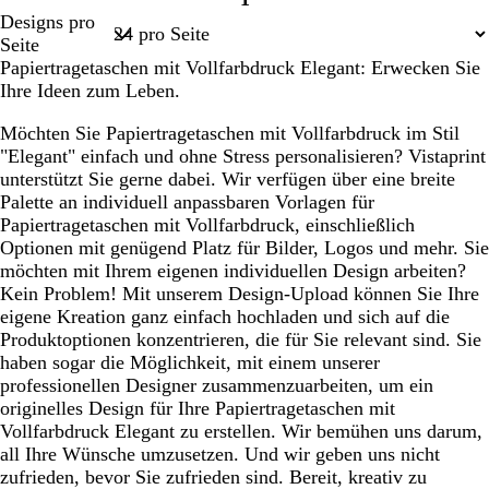
n
a
l
h
n
a
Seite
Designs pro
k
u
l
w
k
s
1
Seite
e
b
a
e
s
Papiertragetaschen mit Vollfarbdruck Elegant: Erwecken Sie
l
r
r
l
v
Ihre Ideen zum Leben.
b
a
z
b
i
l
u
l
o
Möchten Sie Papiertragetaschen mit Vollfarbdruck im Stil
a
n
a
l
"Elegant" einfach und ohne Stress personalisieren? Vistaprint
u
u
e
unterstützt Sie gerne dabei. Wir verfügen über eine breite
t
Palette an individuell anpassbaren Vorlagen für
t
Papiertragetaschen mit Vollfarbdruck, einschließlich
Optionen mit genügend Platz für Bilder, Logos und mehr. Sie
möchten mit Ihrem eigenen individuellen Design arbeiten?
Kein Problem! Mit unserem Design-Upload können Sie Ihre
eigene Kreation ganz einfach hochladen und sich auf die
Produktoptionen konzentrieren, die für Sie relevant sind. Sie
haben sogar die Möglichkeit, mit einem unserer
professionellen Designer zusammenzuarbeiten, um ein
originelles Design für Ihre Papiertragetaschen mit
Vollfarbdruck Elegant zu erstellen. Wir bemühen uns darum,
all Ihre Wünsche umzusetzen. Und wir geben uns nicht
zufrieden, bevor Sie zufrieden sind. Bereit, kreativ zu