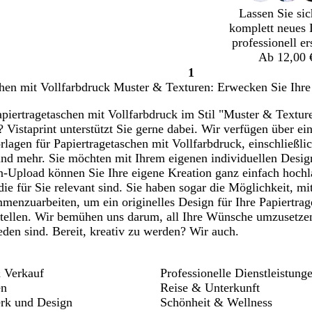
Lassen Sie sic
komplett neues 
professionell er
Ab 12,00 
1
Seite
chen mit Vollfarbdruck Muster & Texturen: Erwecken Sie Ihr
1
piertragetaschen mit Vollfarbdruck im Stil "Muster & Textur
? Vistaprint unterstützt Sie gerne dabei. Wir verfügen über ein
lagen für Papiertragetaschen mit Vollfarbdruck, einschließli
und mehr. Sie möchten mit Ihrem eigenen individuellen Desig
-Upload können Sie Ihre eigene Kreation ganz einfach hochl
die für Sie relevant sind. Sie haben sogar die Möglichkeit, mi
menzuarbeiten, um ein originelles Design für Ihre Papiertra
stellen. Wir bemühen uns darum, all Ihre Wünsche umzusetzen
eden sind. Bereit, kreativ zu werden? Wir auch.
 Verkauf
Professionelle Dienstleistung
en
Reise & Unterkunft
rk und Design
Schönheit & Wellness