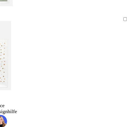
ce
signhilfe