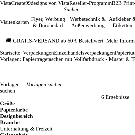
VistaCreate
99designs von Vista
Reseller-Programm
B2B Print
Flyer, Werbung
Werbetechnik &
Aufkleber 
Visitenkarten
& Bürobedarf
Außenwerbung
Etiketten
Galeriebild
🚚
GRATIS-VERSAND ab 60 € Bestellwert. Mehr Inform
1
von
Startseite
Verpackungen
Einzelhandelsverpackungen
Papiertü
1
...
Vorlagen: Papiertragetaschen mit Vollfarbdruck - Muster & T
Vorlagen
suchen
6 Ergebnisse
Filter
Größe
Papierfarbe
Designbereich
Branche
Unterhaltung & Freizeit