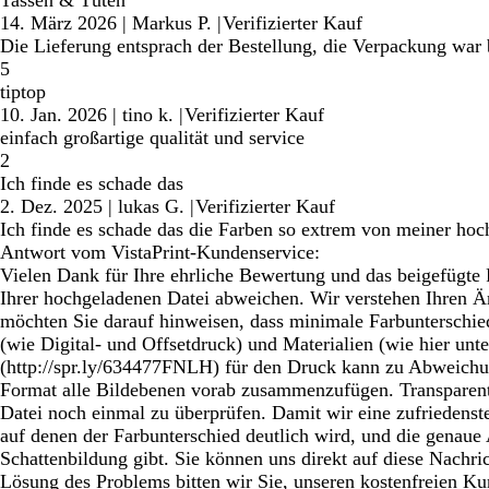
Tassen & Tüten
14. März 2026
|
Markus P.
|
Verifizierter Kauf
Die Lieferung entsprach der Bestellung, die Verpackung war 
5
tiptop
10. Jan. 2026
|
tino k.
|
Verifizierter Kauf
einfach großartige qualität und service
2
Ich finde es schade das
2. Dez. 2025
|
lukas G.
|
Verifizierter Kauf
Ich finde es schade das die Farben so extrem von meiner ho
Antwort vom VistaPrint-Kundenservice:
Vielen Dank für Ihre ehrliche Bewertung und das beigefügte 
Ihrer hochgeladenen Datei abweichen. Wir verstehen Ihren Är
möchten Sie darauf hinweisen, dass minimale Farbunterschie
(wie Digital- und Offsetdruck) und Materialien (wie hier 
(http://spr.ly/634477FNLH) für den Druck kann zu Abweichu
Format alle Bildebenen vorab zusammenzufügen. Transparente
Datei noch einmal zu überprüfen. Damit wir eine zufriedenste
auf denen der Farbunterschied deutlich wird, und die genaue
Schattenbildung gibt. Sie können uns direkt auf diese Nachr
Lösung des Problems bitten wir Sie, unseren kostenfreien Ku