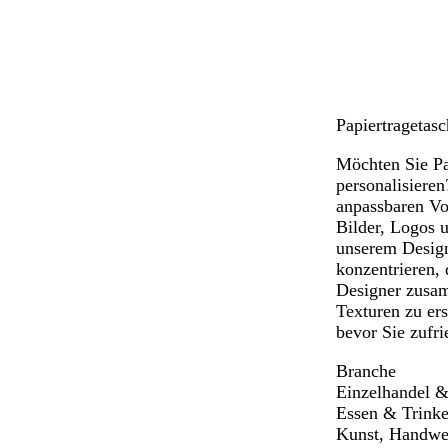
o
t
t
a
Papiertragetas
Möchten Sie Pa
personalisieren
anpassbaren Vor
Bilder, Logos 
unserem Design
konzentrieren, 
Designer zusam
Texturen zu er
bevor Sie zufri
Branche
Einzelhandel &
Essen & Trink
Kunst, Handwe