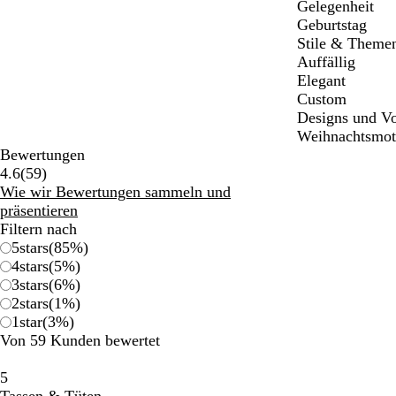
Gelegenheit
Geburtstag
Stile & Theme
Auffällig
Elegant
Custom
Designs und Vo
Weihnachtsmot
Bewertungen
59
4.6
(
59
)
Bewertungen
Wie wir Bewertungen sammeln und
präsentieren
Filtern nach
5
stars
(
85
%)
4
stars
(
5
%)
3
stars
(
6
%)
2
stars
(
1
%)
1
star
(
3
%)
Von 59 Kunden bewertet
5