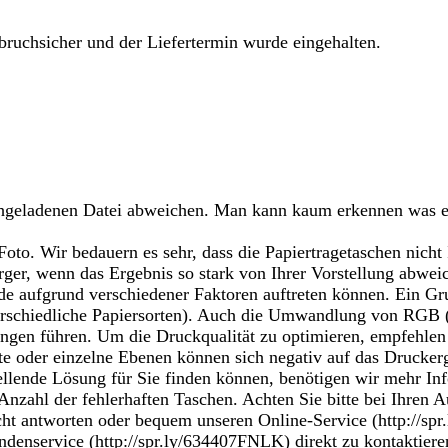
bruchsicher und der Liefertermin wurde eingehalten.
chgeladenen Datei abweichen. Man kann kaum erkennen was es 
Foto. Wir bedauern es sehr, dass die Papiertragetaschen nich
ger, wenn das Ergebnis so stark von Ihrer Vorstellung abwei
de aufgrund verschiedener Faktoren auftreten können. Ein Gr
unterschiedliche Papiersorten). Auch die Umwandlung von RG
ngen führen. Um die Druckqualität zu optimieren, empfehle
 oder einzelne Ebenen können sich negativ auf das Druckerge
llende Lösung für Sie finden können, benötigen wir mehr Info
 Anzahl der fehlerhaften Taschen. Achten Sie bitte bei Ihren
icht antworten oder bequem unseren Online-Service (http://sp
ndenservice (http://spr.ly/634407FNLK) direkt zu kontaktier