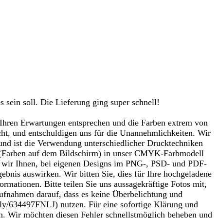
sein soll. Die Lieferung ging super schnell!
t Ihren Erwartungen entsprechen und die Farben extrem von
cht, und entschuldigen uns für die Unannehmlichkeiten. Wir
und ist die Verwendung unterschiedlicher Drucktechniken
B (Farben auf dem Bildschirm) in unser CMYK-Farbmodell
n wir Ihnen, bei eigenen Designs im PNG-, PSD- und PDF-
bnis auswirken. Wir bitten Sie, dies für Ihre hochgeladene
rmationen. Bitte teilen Sie uns aussagekräftige Fotos mit,
 Aufnahmen darauf, dass es keine Überbelichtung und
r.ly/634497FNLJ) nutzen. Für eine sofortige Klärung und
en. Wir möchten diesen Fehler schnellstmöglich beheben und