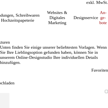
inkl. MwSt.
exkl. MwSt.
Websites &
An­­
a­dung­en, Schreib­wa­ren
Digitales
Designservice
ge­­
 Hochzeitspapeterie
Marketing
bo­­te
xturen
Unten finden Sie einige unserer beliebtesten Vorlagen. Wenn
Sie Ihre Lieblingsoption gefunden haben, können Sie in
unserem Online-Designstudio Ihre individuellen Details
hinzufügen.
Favoriten
ochladen