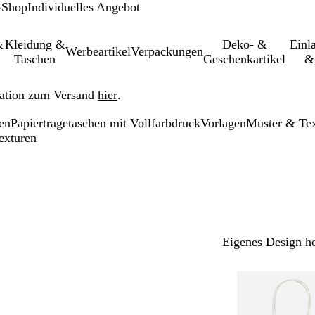
-Shop
Individuelles Angebot
&
Kleidung &
Deko- &
Einl­
Werbeartikel
Verpackungen
Taschen
Geschenkartikel
&
ation zum Versand
hier
.
ten
Papiertragetaschen mit Vollfarbdruck
Vorlagen
Muster & Te
exturen
Eigenes Design h