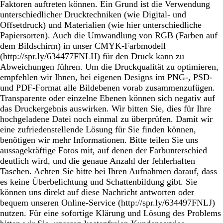
Faktoren auftreten können. Ein Grund ist die Verwendung
unterschiedlicher Drucktechniken (wie Digital- und
Offsetdruck) und Materialien (wie hier unterschiedliche
Papiersorten). Auch die Umwandlung von RGB (Farben auf
dem Bildschirm) in unser CMYK-Farbmodell
(http://spr.ly/634477FNLH) für den Druck kann zu
Abweichungen führen. Um die Druckqualität zu optimieren,
empfehlen wir Ihnen, bei eigenen Designs im PNG-, PSD-
und PDF-Format alle Bildebenen vorab zusammenzufügen.
Transparente oder einzelne Ebenen können sich negativ auf
das Druckergebnis auswirken. Wir bitten Sie, dies für Ihre
hochgeladene Datei noch einmal zu überprüfen. Damit wir
eine zufriedenstellende Lösung für Sie finden können,
benötigen wir mehr Informationen. Bitte teilen Sie uns
aussagekräftige Fotos mit, auf denen der Farbunterschied
deutlich wird, und die genaue Anzahl der fehlerhaften
Taschen. Achten Sie bitte bei Ihren Aufnahmen darauf, dass
es keine Überbelichtung und Schattenbildung gibt. Sie
können uns direkt auf diese Nachricht antworten oder
bequem unseren Online-Service (http://spr.ly/634497FNLJ)
nutzen. Für eine sofortige Klärung und Lösung des Problems