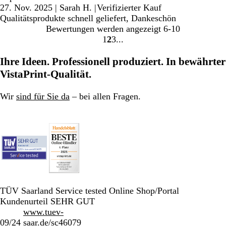
27. Nov. 2025
|
Sarah H.
|
Verifizierter Kauf
Qualitätsprodukte schnell geliefert, Dankeschön
Bewertungen werden angezeigt
6-10
1
2
3
Gehe
Gehe
Gehe
zu
zu
zu
Ihre Ideen. Professionell produziert. In bewährter
Seite
Seite
Seite
VistaPrint-Qualität.
Wir
sind für Sie da
– bei allen Fragen.
TÜV Saarland Service tested Online Shop/Portal
Kundenurteil SEHR GUT
www.tuev-
09/24
saar.de/sc46079