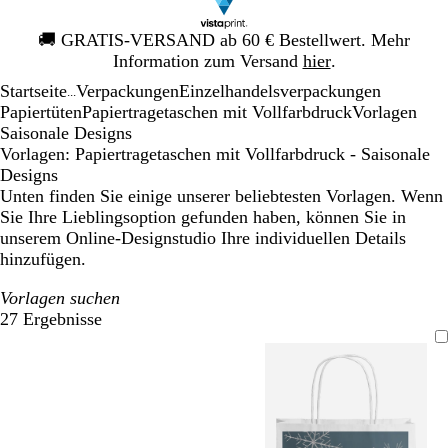
Galeriebild
🚚
GRATIS-VERSAND ab 60 € Bestellwert. Mehr
1
Information zum Versand
hier
.
von
Startseite
Verpackungen
Einzelhandelsverpackungen
1
...
Papiertüten
Papiertragetaschen mit Vollfarbdruck
Vorlagen
Saisonale Designs
Vorlagen: Papiertragetaschen mit Vollfarbdruck - Saisonale
Designs
Unten finden Sie einige unserer beliebtesten Vorlagen. Wenn
Sie Ihre Lieblingsoption gefunden haben, können Sie in
unserem Online-Designstudio Ihre individuellen Details
hinzufügen.
Vorlagen suchen
27 Ergebnisse
Filter