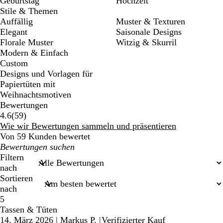
Geburtstag
Hochzeit
Stile & Themen
Auffällig
Muster & Texturen
Elegant
Saisonale Designs
Florale Muster
Witzig & Skurril
Modern & Einfach
Custom
Designs und Vorlagen für
Papiertüten mit
Weihnachtsmotiven
Bewertungen
59
4.6
(
59
)
Bewertungen
Wie wir Bewertungen sammeln und präsentieren
Von 59 Kunden bewertet
Meine
Sucheingaben
Filtern
nach
Sortieren
nach
5
Tassen & Tüten
14. März 2026
|
Markus P.
|
Verifizierter Kauf