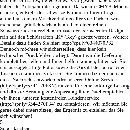
sich hier ein sattes, tiefes Schwarz vorgestellt haben. Wir
haben Ihr Anliegen intern geprüft. Da wir im CMYK-Modus
drucken, entsteht der schwarze Farbton in Ihrem Logo
aktuell aus einem Mischverhältnis aller vier Farben, was
manchmal gräulich wirken kann. Um einen reinen
Schwarzdruck zu erzielen, müsste der Farbwert im Design
rein auf den Schlüsselton „K“ (Key) gesetzt werden. Weitere
Details dazu finden Sie hier: http://spr.ly/6344070P32
Dennoch möchten wir sicherstellen, dass hier kein
technischer Druckfehler vorliegt. Damit wir die Lieferung
komplett beurteilen und Ihnen helfen können, bitten wir Sie,
uns aussagekräftige Fotos sowie die Anzahl der betroffenen
Taschen zukommen zu lassen. Sie können dazu einfach auf
diese Nachricht antworten oder unseren Online-Service
(http://spr.ly/6344170P3N) nutzen. Für eine sofortige Lösung
und direkte Beratung zur Anpassung Ihrer Datei empfehlen
wir Ihnen, unseren kostenfreien Kundenservice
(http://spr.ly/6344270P34) zu kontaktieren. Wir möchten Sie
gerne dabei unterstützen, das Ergebnis zu erzielen, das Sie
sich wünschen!
5
Super taschen