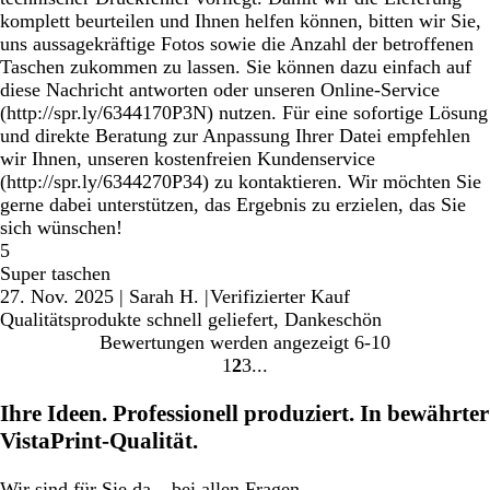
komplett beurteilen und Ihnen helfen können, bitten wir Sie,
uns aussagekräftige Fotos sowie die Anzahl der betroffenen
Taschen zukommen zu lassen. Sie können dazu einfach auf
diese Nachricht antworten oder unseren Online-Service
(http://spr.ly/6344170P3N) nutzen. Für eine sofortige Lösung
und direkte Beratung zur Anpassung Ihrer Datei empfehlen
wir Ihnen, unseren kostenfreien Kundenservice
(http://spr.ly/6344270P34) zu kontaktieren. Wir möchten Sie
gerne dabei unterstützen, das Ergebnis zu erzielen, das Sie
sich wünschen!
5
Super taschen
27. Nov. 2025
|
Sarah H.
|
Verifizierter Kauf
Qualitätsprodukte schnell geliefert, Dankeschön
Bewertungen werden angezeigt
6-10
1
2
3
Gehe
Gehe
Gehe
zu
zu
zu
Ihre Ideen. Professionell produziert. In bewährter
Seite
Seite
Seite
VistaPrint-Qualität.
Wir
sind für Sie da
– bei allen Fragen.