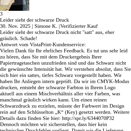
3
Leider sieht der schwarze Druck
30. Nov. 2025
|
Simone K.
|
Verifizierter Kauf
Leider sieht der schwarze Druck nicht "satt" aus, eher
gräulich. Schade!
Antwort vom VistaPrint-Kundenservice:
Vielen Dank für Ihr ehrliches Feedback. Es tut uns sehr leid
zu hören, dass Sie mit dem Druckergebnis Ihrer
Papiertragetaschen unzufrieden sind und das Schwarz nicht
die gewünschte Intensität hat. Wir verstehen absolut, dass Sie
sich hier ein sattes, tiefes Schwarz vorgestellt haben. Wir
haben Ihr Anliegen intern geprüft. Da wir im CMYK-Modus
drucken, entsteht der schwarze Farbton in Ihrem Logo
aktuell aus einem Mischverhältnis aller vier Farben, was
manchmal gräulich wirken kann. Um einen reinen
Schwarzdruck zu erzielen, müsste der Farbwert im Design
rein auf den Schlüsselton „K“ (Key) gesetzt werden. Weitere
Details dazu finden Sie hier: http://spr.ly/6344070P32
Dennoch möchten wir sicherstellen, dass hier kein
technischer Druckfehler vorliegt. Damit wir die Lieferung