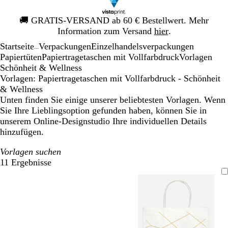
Galeriebild
🚚
GRATIS-VERSAND ab 60 € Bestellwert. Mehr
1
Information zum Versand
hier
.
von
Startseite
Verpackungen
Einzelhandelsverpackungen
1
...
Papiertüten
Papiertragetaschen mit Vollfarbdruck
Vorlagen
Schönheit & Wellness
Vorlagen: Papiertragetaschen mit Vollfarbdruck - Schönheit
& Wellness
Unten finden Sie einige unserer beliebtesten Vorlagen. Wenn
Sie Ihre Lieblingsoption gefunden haben, können Sie in
unserem Online-Designstudio Ihre individuellen Details
hinzufügen.
Vorlagen suchen
11 Ergebnisse
Filter