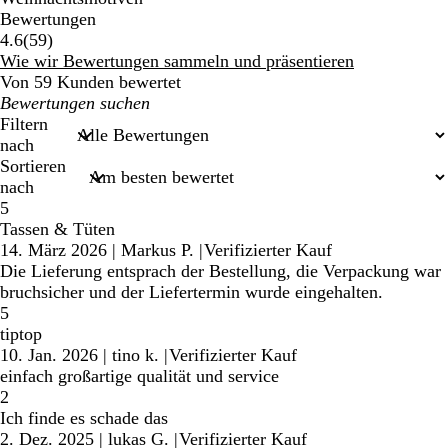
Bewertungen
59
4.6
(
59
)
Bewertungen
Wie wir Bewertungen sammeln und präsentieren
Von 59 Kunden bewertet
Meine
Sucheingaben
Filtern
nach
Sortieren
nach
5
Tassen & Tüten
14. März 2026
|
Markus P.
|
Verifizierter Kauf
Die Lieferung entsprach der Bestellung, die Verpackung war
bruchsicher und der Liefertermin wurde eingehalten.
5
tiptop
10. Jan. 2026
|
tino k.
|
Verifizierter Kauf
einfach großartige qualität und service
2
Ich finde es schade das
2. Dez. 2025
|
lukas G.
|
Verifizierter Kauf