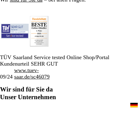
TÜV Saarland Service tested Online Shop/Portal
Kundenurteil SEHR GUT
www.tuev-
09/24
saar.de/sc46079
Wir sind für Sie da
Unser Unternehmen
030 / 567 960 69
Home
Impressum
Datenschutz
AGB
Ein CIMPRESS-Unternehmen
© 2001-2026 VistaPrint. Alle
Rechte vorbehalten.