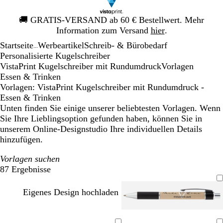
Galeriebild
🚚
GRATIS-VERSAND ab 60 € Bestellwert. Mehr
1
Information zum Versand
hier
.
von
Startseite
Werbeartikel
Schreib- & Bürobedarf
1
...
Personalisierte Kugelschreiber
VistaPrint Kugelschreiber mit Rundumdruck
Vorlagen
Essen & Trinken
Vorlagen: VistaPrint Kugelschreiber mit Rundumdruck -
Essen & Trinken
Unten finden Sie einige unserer beliebtesten Vorlagen. Wenn
Sie Ihre Lieblingsoption gefunden haben, können Sie in
unserem Online-Designstudio Ihre individuellen Details
hinzufügen.
Vorlagen suchen
87 Ergebnisse
Filter
Eigenes Design hochladen
H
H
H