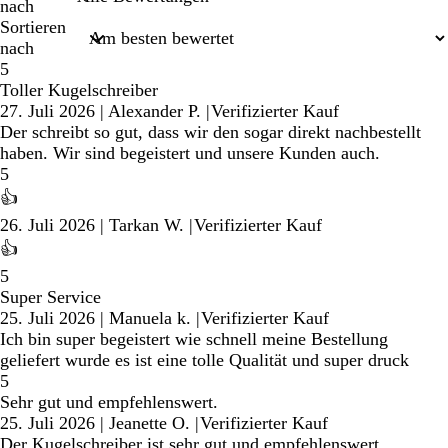
nach
Sortieren
nach
5
Toller Kugelschreiber
27. Juli 2026
|
Alexander P.
|
Verifizierter Kauf
Der schreibt so gut, dass wir den sogar direkt nachbestellt
haben. Wir sind begeistert und unsere Kunden auch.
5
👍
26. Juli 2026
|
Tarkan W.
|
Verifizierter Kauf
👍
5
Super Service
25. Juli 2026
|
Manuela k.
|
Verifizierter Kauf
Ich bin super begeistert wie schnell meine Bestellung
geliefert wurde es ist eine tolle Qualität und super druck
5
Sehr gut und empfehlenswert.
25. Juli 2026
|
Jeanette O.
|
Verifizierter Kauf
Der Kugelschreiber ist sehr gut und empfehlenswert.