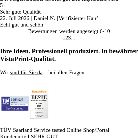
5
Sehr gute Qualität
22. Juli 2026
|
Daniel N.
|
Verifizierter Kauf
Echt gut und schön
Bewertungen werden angezeigt
6-10
1
2
3
Gehe
Gehe
Gehe
zu
zu
zu
Ihre Ideen. Professionell produziert. In bewährter
Seite
Seite
Seite
VistaPrint-Qualität.
Wir
sind für Sie da
– bei allen Fragen.
TÜV Saarland Service tested Online Shop/Portal
Kundenurteil SEHR GUT