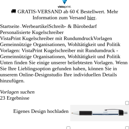
Galeriebild
🚚
GRATIS-VERSAND ab 60 € Bestellwert. Mehr
1
Information zum Versand
hier
.
von
Startseite
Werbeartikel
Schreib- & Bürobedarf
1
...
Personalisierte Kugelschreiber
VistaPrint Kugelschreiber mit Rundumdruck
Vorlagen
Gemeinnützige Organisationen, Wohltätigkeit und Politik
Vorlagen: VistaPrint Kugelschreiber mit Rundumdruck -
Gemeinnützige Organisationen, Wohltätigkeit und Politik
Unten finden Sie einige unserer beliebtesten Vorlagen. Wenn
Sie Ihre Lieblingsoption gefunden haben, können Sie in
unserem Online-Designstudio Ihre individuellen Details
hinzufügen.
Vorlagen suchen
23 Ergebnisse
Filter
Eigenes Design hochladen
W
W
W
W