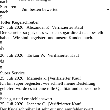
nach
Sortieren
nach
5
Toller Kugelschreiber
27. Juli 2026
|
Alexander P.
|
Verifizierter Kauf
Der schreibt so gut, dass wir den sogar direkt nachbestellt
haben. Wir sind begeistert und unsere Kunden auch.
5
👍
26. Juli 2026
|
Tarkan W.
|
Verifizierter Kauf
👍
5
Super Service
25. Juli 2026
|
Manuela k.
|
Verifizierter Kauf
Ich bin super begeistert wie schnell meine Bestellung
geliefert wurde es ist eine tolle Qualität und super druck
5
Sehr gut und empfehlenswert.
25. Juli 2026
|
Jeanette O.
|
Verifizierter Kauf
Der Kugelschreiber ist sehr gut und empfehlenswert.