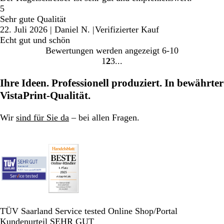
5
Sehr gute Qualität
22. Juli 2026
|
Daniel N.
|
Verifizierter Kauf
Echt gut und schön
Bewertungen werden angezeigt
6-10
1
2
3
Gehe
Gehe
Gehe
zu
zu
zu
Ihre Ideen. Professionell produziert. In bewährter
Seite
Seite
Seite
VistaPrint-Qualität.
Wir
sind für Sie da
– bei allen Fragen.
TÜV Saarland Service tested Online Shop/Portal
Kundenurteil SEHR GUT