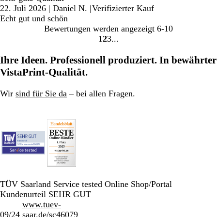
22. Juli 2026
|
Daniel N.
|
Verifizierter Kauf
Echt gut und schön
Bewertungen werden angezeigt
6-10
1
2
3
Gehe
Gehe
Gehe
zu
zu
zu
Ihre Ideen. Professionell produziert. In bewährter
Seite
Seite
Seite
VistaPrint-Qualität.
Wir
sind für Sie da
– bei allen Fragen.
TÜV Saarland Service tested Online Shop/Portal
Kundenurteil SEHR GUT
www.tuev-
09/24
saar.de/sc46079