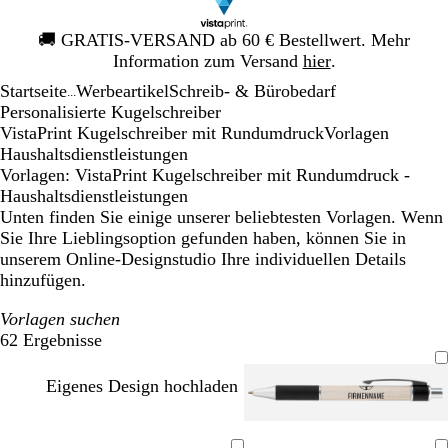
Galeriebild
🚚
GRATIS-VERSAND ab 60 € Bestellwert. Mehr
1
Information zum Versand
hier
.
von
Startseite
Werbeartikel
Schreib- & Bürobedarf
1
...
Personalisierte Kugelschreiber
VistaPrint Kugelschreiber mit Rundumdruck
Vorlagen
Haushaltsdienstleistungen
Vorlagen: VistaPrint Kugelschreiber mit Rundumdruck -
Haushaltsdienstleistungen
Unten finden Sie einige unserer beliebtesten Vorlagen. Wenn
Sie Ihre Lieblingsoption gefunden haben, können Sie in
unserem Online-Designstudio Ihre individuellen Details
hinzufügen.
Vorlagen suchen
62 Ergebnisse
Filter
Eigenes Design hochladen
H
C
S
R
S
H
G
L