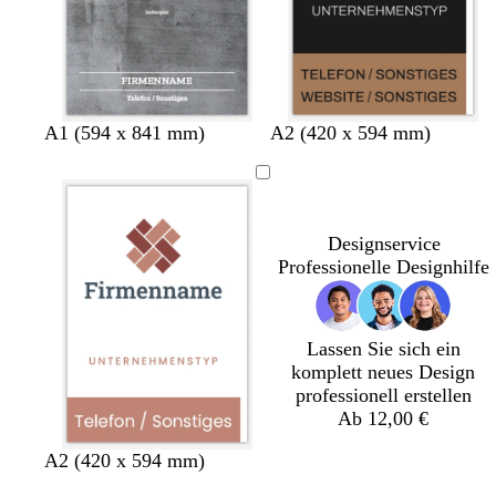
u
S
D
B
W
D
A1 (594 x 841 mm)
A2 (420 x 594 mm)
c
u
r
a
u
h
n
a
l
n
w
k
u
d
k
a
e
n
g
e
Designservice
r
l
r
l
Professionelle Designhilfe
z
b
ü
g
l
n
r
a
a
u
u
Lassen Sie sich ein
komplett neues Design
professionell erstellen
Ab 12,00 €
W
W
W
C
A2 (420 x 594 mm)
e
e
e
r