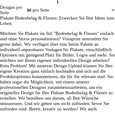
1
i
i
i
è
Seite
Designs pro
ß
ß
ß
m
1
Seite
e
Plakate Bodenbelag & Fliesen: Erwecken Sie Ihre Ideen zum
Leben.
Möchten Sie Plakate im Stil "Bodenbelag & Fliesen" einfach
und ohne Stress personalisieren? Vistaprint unterstützt Sie
gerne dabei. Wir verfügen über eine breite Palette an
individuell anpassbaren Vorlagen für Plakate, einschließlich
Optionen mit genügend Platz für Bilder, Logos und mehr. Sie
möchten mit Ihrem eigenen individuellen Design arbeiten?
Kein Problem! Mit unserem Design-Upload können Sie Ihre
eigene Kreation ganz einfach hochladen und sich auf die
Produktoptionen konzentrieren, die für Sie relevant sind. Sie
haben sogar die Möglichkeit, mit einem unserer
professionellen Designer zusammenzuarbeiten, um ein
originelles Design für Ihre Plakate Bodenbelag & Fliesen zu
erstellen. Wir bemühen uns darum, all Ihre Wünsche
umzusetzen. Und wir geben uns nicht zufrieden, bevor Sie
zufrieden sind. Bereit, kreativ zu werden? Wir auch.