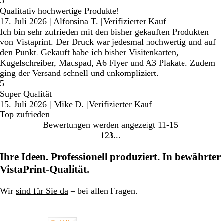
5
Qualitativ hochwertige Produkte!
17. Juli 2026
|
Alfonsina T.
|
Verifizierter Kauf
Ich bin sehr zufrieden mit den bisher gekauften Produkten
von Vistaprint. Der Druck war jedesmal hochwertig und auf
den Punkt. Gekauft habe ich bisher Visitenkarten,
Kugelschreiber, Mauspad, A6 Flyer und A3 Plakate. Zudem
ging der Versand schnell und unkompliziert.
5
Super Qualität
15. Juli 2026
|
Mike D.
|
Verifizierter Kauf
Top zufrieden
Bewertungen werden angezeigt
11-15
1
2
3
Gehe
Gehe
Gehe
zu
zu
zu
Ihre Ideen. Professionell produziert. In bewährter
Seite
Seite
Seite
VistaPrint-Qualität.
Wir
sind für Sie da
– bei allen Fragen.