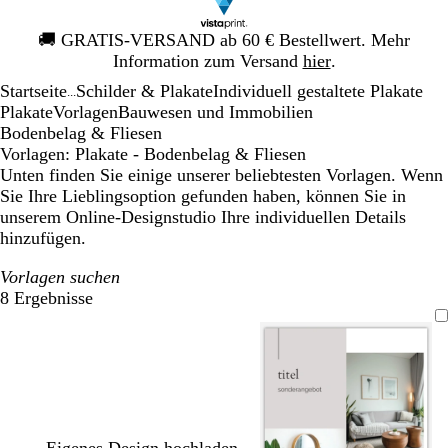
Galeriebild
🚚
GRATIS-VERSAND ab 60 € Bestellwert. Mehr
1
Information zum Versand
hier
.
von
Startseite
Schilder & Plakate
Individuell gestaltete Plakate
1
...
Plakate
Vorlagen
Bauwesen und Immobilien
Bodenbelag & Fliesen
Vorlagen: Plakate - Bodenbelag & Fliesen
Unten finden Sie einige unserer beliebtesten Vorlagen. Wenn
Sie Ihre Lieblingsoption gefunden haben, können Sie in
unserem Online-Designstudio Ihre individuellen Details
hinzufügen.
Vorlagen suchen
8 Ergebnisse
Filter