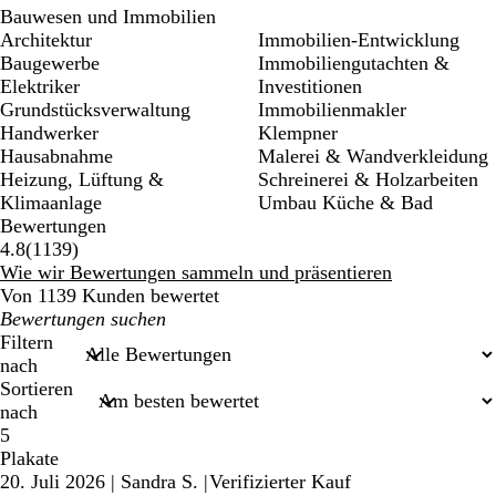
Bauwesen und Immobilien
Architektur
Immobilien-Entwicklung
Baugewerbe
Immobiliengutachten &
Elektriker
Investitionen
Grundstücksverwaltung
Immobilienmakler
Handwerker
Klempner
Hausabnahme
Malerei & Wandverkleidung
Heizung, Lüftung &
Schreinerei & Holzarbeiten
Klimaanlage
Umbau Küche & Bad
Bewertungen
1139
4.8
(
1139
)
Bewertungen
Wie wir Bewertungen sammeln und präsentieren
Von 1139 Kunden bewertet
Meine
Sucheingaben
Filtern
nach
Sortieren
nach
5
Plakate
20. Juli 2026
|
Sandra S.
|
Verifizierter Kauf