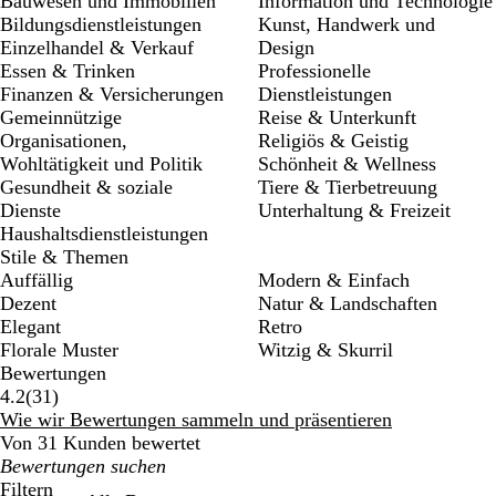
Bauwesen und Immobilien
Information und Technologie
Bildungsdienstleistungen
Kunst, Handwerk und
Einzelhandel & Verkauf
Design
Essen & Trinken
Professionelle
Finanzen & Versicherungen
Dienstleistungen
Gemeinnützige
Reise & Unterkunft
Organisationen,
Religiös & Geistig
Wohltätigkeit und Politik
Schönheit & Wellness
Gesundheit & soziale
Tiere & Tierbetreuung
Dienste
Unterhaltung & Freizeit
Haushaltsdienstleistungen
Stile & Themen
Auffällig
Modern & Einfach
Dezent
Natur & Landschaften
Elegant
Retro
Florale Muster
Witzig & Skurril
Bewertungen
31
4.2
(
31
)
Bewertungen
Wie wir Bewertungen sammeln und präsentieren
Von 31 Kunden bewertet
Meine
Sucheingaben
Filtern