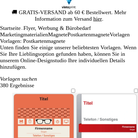
Galeriebild
🚚
GRATIS-VERSAND ab 60 € Bestellwert. Mehr
1
Information zum Versand
hier
.
von
Startseite
Flyer, Werbung & Bürobedarf
1
...
Mar­ke­ting­ma­te­rialien
Magnete
Postkartenmagnete
Vorlagen
Vorlagen: Postkartenmagnete
Unten finden Sie einige unserer beliebtesten Vorlagen. Wenn
Sie Ihre Lieblingsoption gefunden haben, können Sie in
unserem Online-Designstudio Ihre individuellen Details
hinzufügen.
Vorlagen suchen
380 Ergebnisse
Filter