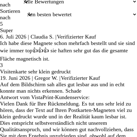
nach
Sortieren
nach
5
Super
6. Juli 2026
|
Claudia S.
|
Verifizierter Kauf
Ich habe diese Magnete schon mehrfach bestellt und sie sind
wie immer top👍👍👍 sie haften sehr gut das die gesamte
Fläche magnetisch ist.
3
Visitenkarte sehr klein gedruckt
19. Juni 2026
|
Gregor W.
|
Verifizierter Kauf
Auf dem Bildschirm sah alles gut lesbar aus und in echt
konnte man nichts erkennen. Schade
Antwort vom VistaPrint-Kundenservice:
Vielen Dank für Ihre Rückmeldung. Es tut uns sehr leid zu
hören, dass der Text auf Ihren Postkarten-Magneten viel zu
klein gedruckt wurde und in der Realität kaum lesbar ist.
Dies entspricht selbstverständlich nicht unserem
Qualitätsanspruch, und wir können gut nachvollziehen, dass
Sie mit dem Ergebnis unzufrieden sind, obwohl auf dem