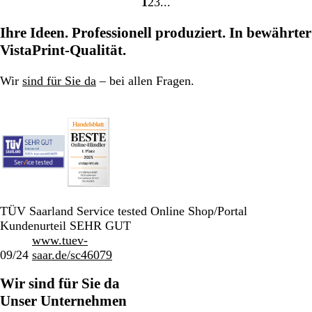
1
2
3
Gehe
Gehe
Gehe
zu
zu
zu
Ihre Ideen. Professionell produziert. In bewährter
Seite
Seite
Seite
VistaPrint-Qualität.
Wir
sind für Sie da
– bei allen Fragen.
TÜV Saarland Service tested Online Shop/Portal
Kundenurteil SEHR GUT
www.tuev-
09/24
saar.de/sc46079
Wir sind für Sie da
Unser Unternehmen