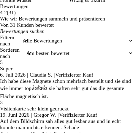
Florale Muster
Witzig & Skurril
Bewertungen
31
4.2
(
31
)
Bewertungen
Wie wir Bewertungen sammeln und präsentieren
Von 31 Kunden bewertet
Meine
Sucheingaben
Filtern
nach
Sortieren
nach
5
Super
6. Juli 2026
|
Claudia S.
|
Verifizierter Kauf
Ich habe diese Magnete schon mehrfach bestellt und sie sind
wie immer top👍👍👍 sie haften sehr gut das die gesamte
Fläche magnetisch ist.
3
Visitenkarte sehr klein gedruckt
19. Juni 2026
|
Gregor W.
|
Verifizierter Kauf
Auf dem Bildschirm sah alles gut lesbar aus und in echt
konnte man nichts erkennen. Schade