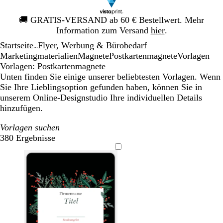
Galeriebild
🚚
GRATIS-VERSAND ab 60 € Bestellwert. Mehr
1
Information zum Versand
hier
.
von
Startseite
Flyer, Werbung & Bürobedarf
1
...
Mar­ke­ting­ma­te­rialien
Magnete
Postkartenmagnete
Vorlagen
Vorlagen: Postkartenmagnete
Unten finden Sie einige unserer beliebtesten Vorlagen. Wenn
Sie Ihre Lieblingsoption gefunden haben, können Sie in
unserem Online-Designstudio Ihre individuellen Details
hinzufügen.
Vorlagen suchen
380 Ergebnisse
Filter