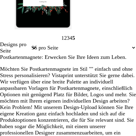
S
W
H
1
2
3
4
5
c
e
e
Seite
Seite
Seite
Seite
Seite
Designs pro
h
i
l
1
2
3
4
5
Seite
w
ß
l
Postkartenmagnete: Erwecken Sie Ihre Ideen zum Leben.
a
b
r
l
Möchten Sie Postkartenmagnete im Stil "" einfach und ohne
z
a
Stress personalisieren? Vistaprint unterstützt Sie gerne dabei.
u
Wir verfügen über eine breite Palette an individuell
anpassbaren Vorlagen für Postkartenmagnete, einschließlich
Optionen mit genügend Platz für Bilder, Logos und mehr. Sie
möchten mit Ihrem eigenen individuellen Design arbeiten?
Kein Problem! Mit unserem Design-Upload können Sie Ihre
eigene Kreation ganz einfach hochladen und sich auf die
Produktoptionen konzentrieren, die für Sie relevant sind. Sie
haben sogar die Möglichkeit, mit einem unserer
professionellen Designer zusammenzuarbeiten, um ein