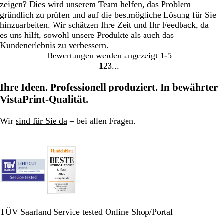
zeigen? Dies wird unserem Team helfen, das Problem
gründlich zu prüfen und auf die bestmögliche Lösung für Sie
hinzuarbeiten. Wir schätzen Ihre Zeit und Ihr Feedback, da
es uns hilft, sowohl unsere Produkte als auch das
Kundenerlebnis zu verbessern.
Bewertungen werden angezeigt
1-5
1
2
3
Gehe
Gehe
Gehe
zu
zu
zu
Ihre Ideen. Professionell produziert. In bewährter
Seite
Seite
Seite
VistaPrint-Qualität.
Wir
sind für Sie da
– bei allen Fragen.
TÜV Saarland Service tested Online Shop/Portal