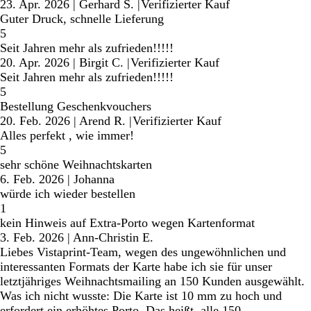
23. Apr. 2026
|
Gerhard S.
|
Verifizierter Kauf
Guter Druck, schnelle Lieferung
5
Seit Jahren mehr als zufrieden!!!!!
20. Apr. 2026
|
Birgit C.
|
Verifizierter Kauf
Seit Jahren mehr als zufrieden!!!!!
5
Bestellung Geschenkvouchers
20. Feb. 2026
|
Arend R.
|
Verifizierter Kauf
Alles perfekt , wie immer!
5
sehr schöne Weihnachtskarten
6. Feb. 2026
|
Johanna
würde ich wieder bestellen
1
kein Hinweis auf Extra-Porto wegen Kartenformat
3. Feb. 2026
|
Ann-Christin E.
Liebes Vistaprint-Team, wegen des ungewöhnlichen und
interessanten Formats der Karte habe ich sie für unser
letztjähriges Weihnachtsmailing an 150 Kunden ausgewählt.
Was ich nicht wusste: Die Karte ist 10 mm zu hoch und
erfordert ein erhöhtes Porto. Das heißt, alle 150