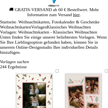
Galeriebild
🚚
GRATIS-VERSAND ab 60 € Bestellwert. Mehr
1
Information zum Versand
hier
.
von
Startseite
Weihnachtskarten, Fotokalender & Geschenke
1
...
Weihnachtskarten
Vorlagen
Klassisches Weihnachten
Vorlagen: Weihnachtskarten - Klassisches Weihnachten
Unten finden Sie einige unserer beliebtesten Vorlagen. Wenn
Sie Ihre Lieblingsoption gefunden haben, können Sie in
unserem Online-Designstudio Ihre individuellen Details
hinzufügen.
Vorlagen suchen
244 Ergebnisse
Filter