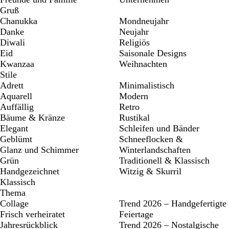
Gruß
Chanukka
Mondneujahr
Danke
Neujahr
Diwali
Religiös
Eid
Saisonale Designs
Kwanzaa
Weihnachten
Stile
Adrett
Minimalistisch
Aquarell
Modern
Auffällig
Retro
Bäume & Kränze
Rustikal
Elegant
Schleifen und Bänder
Geblümt
Schneeflocken &
Glanz und Schimmer
Winterlandschaften
Grün
Traditionell & Klassisch
Handgezeichnet
Witzig & Skurril
Klassisch
Thema
Collage
Trend 2026 – Handgefertigte
Frisch verheiratet
Feiertage
Jahresrückblick
Trend 2026 – Nostalgische