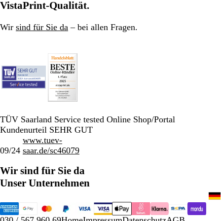
h
VistaPrint-Qualität.
w
a
Wir
sind für Sie da
– bei allen Fragen.
r
z
TÜV Saarland Service tested Online Shop/Portal
Kundenurteil SEHR GUT
www.tuev-
09/24
saar.de/sc46079
Wir sind für Sie da
Unser Unternehmen
030 / 567 960 69
Home
Impressum
Datenschutz
AGB