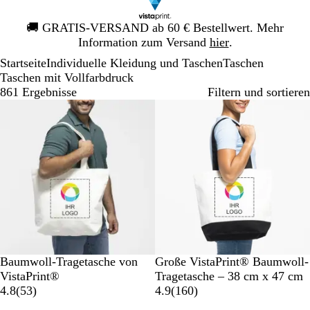
Galeriebild
🚚
GRATIS-VERSAND ab 60 € Bestellwert. Mehr
1
Information zum Versand
hier
.
von
Startseite
Individuelle Kleidung und Taschen
Taschen
1
Taschen mit Vollfarbdruck
861 Ergebnisse
Filtern und sortieren
Neue Optionen
Bestseller
N
Z
N
Baumwoll-Tragetasche von
Große VistaPrint® Baumwoll-
a
w
a
VistaPrint®
Tragetasche – 38 cm x 47 cm
t
5
e
t
1
4.8
(
53
)
4.9
(
160
)
u
3
i
u
6