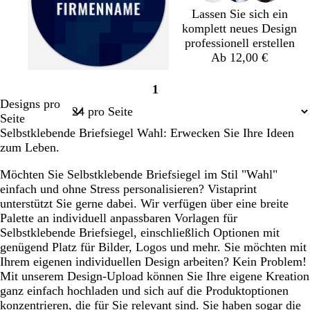
b
b
z
b
b
Lassen Sie sich ein
l
l
l
l
komplett neues Design
a
a
a
a
professionell erstellen
u
u
u
u
Ab 12,00 €
D
S
W
1
u
c
a
Seite
Designs pro
n
h
l
1
Seite
k
w
d
Selbstklebende Briefsiegel Wahl: Erwecken Sie Ihre Ideen
e
a
g
zum Leben.
l
r
r
b
z
ü
Möchten Sie Selbstklebende Briefsiegel im Stil "Wahl"
l
n
einfach und ohne Stress personalisieren? Vistaprint
a
unterstützt Sie gerne dabei. Wir verfügen über eine breite
u
Palette an individuell anpassbaren Vorlagen für
Selbstklebende Briefsiegel, einschließlich Optionen mit
genügend Platz für Bilder, Logos und mehr. Sie möchten mit
Ihrem eigenen individuellen Design arbeiten? Kein Problem!
Mit unserem Design-Upload können Sie Ihre eigene Kreation
ganz einfach hochladen und sich auf die Produktoptionen
konzentrieren, die für Sie relevant sind. Sie haben sogar die