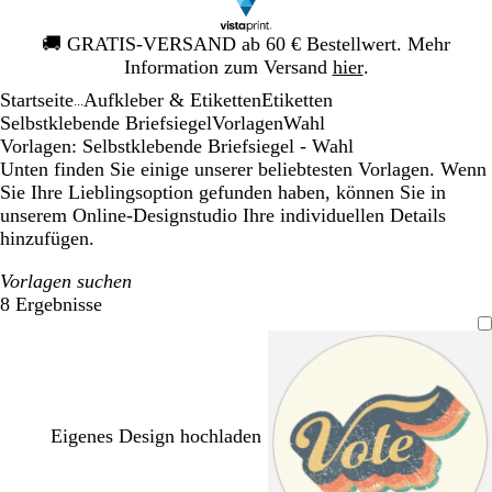
Galeriebild
🚚
GRATIS-VERSAND ab 60 € Bestellwert. Mehr
1
Information zum Versand
hier
.
von
Startseite
Aufkleber & Etiketten
Etiketten
1
...
Selbstklebende Briefsiegel
Vorlagen
Wahl
Vorlagen: Selbstklebende Briefsiegel - Wahl
Unten finden Sie einige unserer beliebtesten Vorlagen. Wenn
Sie Ihre Lieblingsoption gefunden haben, können Sie in
unserem Online-Designstudio Ihre individuellen Details
hinzufügen.
Vorlagen suchen
8 Ergebnisse
Filter
Eigenes Design hochladen