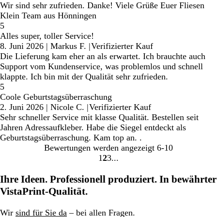
Wir sind sehr zufrieden. Danke! Viele Grüße Euer Fliesen
Klein Team aus Hönningen
5
Alles super, toller Service!
8. Juni 2026
|
Markus F.
|
Verifizierter Kauf
Die Lieferung kam eher an als erwartet. Ich brauchte auch
Support vom Kundenservice, was problemlos und schnell
klappte. Ich bin mit der Qualität sehr zufrieden.
5
Coole Geburtstagsüberraschung
2. Juni 2026
|
Nicole C.
|
Verifizierter Kauf
Sehr schneller Service mit klasse Qualität. Bestellen seit
Jahren Adressaufkleber. Habe die Siegel entdeckt als
Geburtstagsüberraschung. Kam top an. .
Bewertungen werden angezeigt
6-10
1
2
3
Gehe
Gehe
Gehe
zu
zu
zu
Ihre Ideen. Professionell produziert. In bewährter
Seite
Seite
Seite
VistaPrint-Qualität.
Wir
sind für Sie da
– bei allen Fragen.