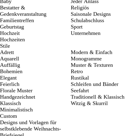
Baby
Jeder Anlass
Bestatter &
Religiös
Gedenkveranstaltung
Saisonale Designs
Familientreffen
Schulabschluss
Geburtstag
Sport
Hochzeit
Unternehmen
Hochzeiten
Stile
Adrett
Modern & Einfach
Aquarell
Monogramme
Auffällig
Muster & Texturen
Bohemien
Retro
Elegant
Rustikal
Feierlich
Schleifen und Bänder
Florale Muster
Seefahrt
Handgezeichnet
Traditionell & Klassisch
Klassisch
Witzig & Skurril
Minimalistisch
Custom
Designs und Vorlagen für
selbstklebende Weihnachts-
Briefsiegel