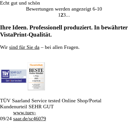
Echt gut und schön
Bewertungen werden angezeigt
6-10
1
2
3
Gehe
Gehe
Gehe
zu
zu
zu
Ihre Ideen. Professionell produziert. In bewährter
Seite
Seite
Seite
VistaPrint-Qualität.
1
2
3
Wir
sind für Sie da
– bei allen Fragen.
TÜV Saarland Service tested Online Shop/Portal
Kundenurteil SEHR GUT
www.tuev-
09/24
saar.de/sc46079