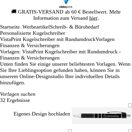
Galeriebild
🚚
GRATIS-VERSAND ab 60 € Bestellwert. Mehr
1
Information zum Versand
hier
.
von
Startseite
Werbeartikel
Schreib- & Bürobedarf
1
...
Personalisierte Kugelschreiber
VistaPrint Kugelschreiber mit Rundumdruck
Vorlagen
Finanzen & Versicherungen
Vorlagen: VistaPrint Kugelschreiber mit Rundumdruck -
Finanzen & Versicherungen
Unten finden Sie einige unserer beliebtesten Vorlagen. Wenn
Sie Ihre Lieblingsoption gefunden haben, können Sie in
unserem Online-Designstudio Ihre individuellen Details
hinzufügen.
Vorlagen suchen
32 Ergebnisse
Filter
Eigenes Design hochladen
S
W
D
B
W
D
T
B