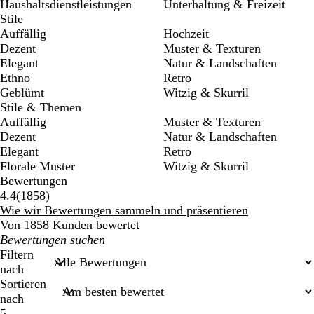
Haushaltsdienstleistungen
Unterhaltung & Freizeit
Stile
Auffällig
Hochzeit
Dezent
Muster & Texturen
Elegant
Natur & Landschaften
Ethno
Retro
Geblümt
Witzig & Skurril
Stile & Themen
Auffällig
Muster & Texturen
Dezent
Natur & Landschaften
Elegant
Retro
Florale Muster
Witzig & Skurril
Bewertungen
1858
4.4
(
1858
)
Bewertungen
Wie wir Bewertungen sammeln und präsentieren
Von 1858 Kunden bewertet
Meine
Sucheingaben
Filtern
nach
Sortieren
nach
5