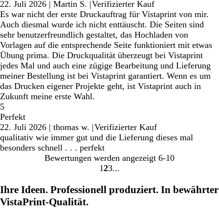
22. Juli 2026
|
Martin S.
|
Verifizierter Kauf
Es war nicht der erste Druckauftrag für Vistaprint von mir.
Auch diesmal wurde ich nicht enttäuscht. Die Seiten sind
sehr benutzerfreundlich gestaltet, das Hochladen von
Vorlagen auf die entsprechende Seite funktioniert mit etwas
Übung prima. Die Druckqualität überzeugt bei Vistaprint
jedes Mal und auch eine zügige Bearbeitung und Lieferung
meiner Bestellung ist bei Vistaprint garantiert. Wenn es um
das Drucken eigener Projekte geht, ist Vistaprint auch in
Zukunft meine erste Wahl.
5
Perfekt
22. Juli 2026
|
thomas w.
|
Verifizierter Kauf
qualitativ wie immer gut und die Lieferung dieses mal
besonders schnell . . . perfekt
Bewertungen werden angezeigt
6-10
1
2
3
Gehe
Gehe
Gehe
zu
zu
zu
Ihre Ideen. Professionell produziert. In bewährter
Seite
Seite
Seite
VistaPrint-Qualität.
1
2
3