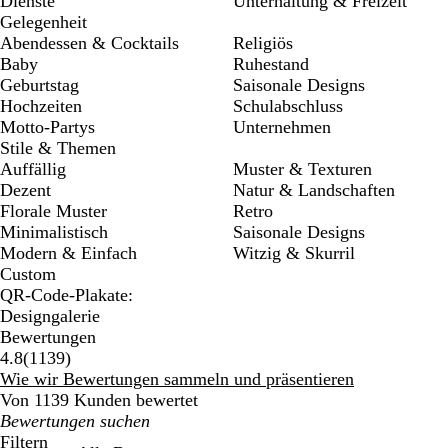
Dienste
Unterhaltung & Freizeit
Gelegenheit
Abendessen & Cocktails
Religiös
Baby
Ruhestand
Geburtstag
Saisonale Designs
Hochzeiten
Schulabschluss
Motto-Partys
Unternehmen
Stile & Themen
Auffällig
Muster & Texturen
Dezent
Natur & Landschaften
Florale Muster
Retro
Minimalistisch
Saisonale Designs
Modern & Einfach
Witzig & Skurril
Custom
QR-Code-Plakate:
Designgalerie
Bewertungen
1139
4.8
(
1139
)
Bewertungen
Wie wir Bewertungen sammeln und präsentieren
Von 1139 Kunden bewertet
Meine
Sucheingaben
Filtern