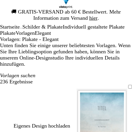
Galeriebild
🚚
GRATIS-VERSAND ab 60 € Bestellwert. Mehr
1
Information zum Versand
hier
.
von
Startseite
Schilder & Plakate
Individuell gestaltete Plakate
1
...
Plakate
Vorlagen
Elegant
Vorlagen: Plakate - Elegant
Unten finden Sie einige unserer beliebtesten Vorlagen. Wenn
Sie Ihre Lieblingsoption gefunden haben, können Sie in
unserem Online-Designstudio Ihre individuellen Details
hinzufügen.
Vorlagen suchen
236 Ergebnisse
Filter
Eigenes Design hochladen