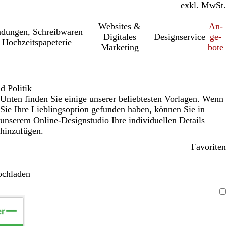
inkl. MwSt.
exkl. MwSt.
Websites &
An­­
a­dung­en, Schreib­wa­ren
Digitales
Designservice
ge­­
 Hochzeitspapeterie
Marketing
bo­­te
d Politik
Unten finden Sie einige unserer beliebtesten Vorlagen. Wenn
Sie Ihre Lieblingsoption gefunden haben, können Sie in
unserem Online-Designstudio Ihre individuellen Details
hinzufügen.
Favoriten
ochladen