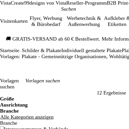
VistaCreate
99designs von Vista
Reseller-Programm
B2B Print
Flyer, Werbung
Werbetechnik &
Aufkleber 
Visitenkarten
& Bürobedarf
Außenwerbung
Etiketten
Galeriebild
🚚
GRATIS-VERSAND ab 60 € Bestellwert. Mehr Inform
1
von
Startseite
Schilder & Plakate
Individuell gestaltete Plakate
Pla
1
...
Vorlagen: Plakate - Gemeinnützige Organisationen, Wohltätig
Vorlagen
suchen
12 Ergebnisse
Filter
Größe
Ausrichtung
Branche
Alle Kategorien anzeigen
Branche