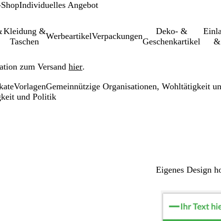
-Shop
Individuelles Angebot
&
Kleidung &
Deko- &
Einl­
Werbeartikel
Verpackungen
Taschen
Geschenkartikel
&
ation zum Versand
hier
.
kate
Vorlagen
Gemeinnützige Organisationen, Wohltätigkeit un
keit und Politik
Eigenes Design h