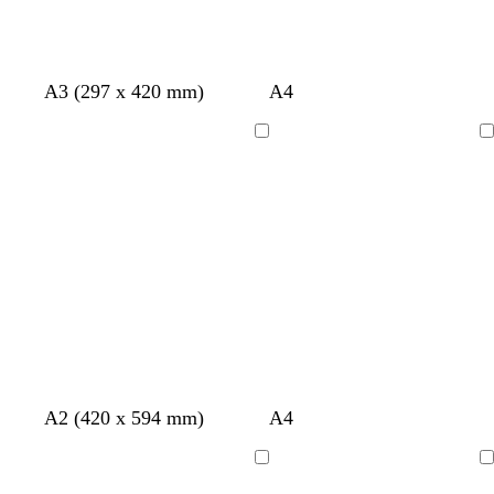
A3 (297 x 420 mm)
A4
Ladevorgang
Ladevorgang
W
G
H
A2 (420 x 594 mm)
A4
e
r
e
i
a
l
Ladevorgang
Ladevorgang
ß
u
l