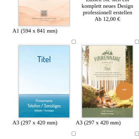
komplett neues Design
professionell erstellen
Ab 12,00 €
A1 (594 x 841 mm)
C
C
C
A3 (297 x 420 mm)
A3 (297 x 420 mm)
r
r
r
è
è
è
Ladevorgang
Ladevorgang