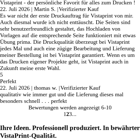
Vistaprint - der persönliche Favorit für alles zum Drucken !
22. Juli 2026
|
Martin S.
|
Verifizierter Kauf
Es war nicht der erste Druckauftrag für Vistaprint von mir.
Auch diesmal wurde ich nicht enttäuscht. Die Seiten sind
sehr benutzerfreundlich gestaltet, das Hochladen von
Vorlagen auf die entsprechende Seite funktioniert mit etwas
Übung prima. Die Druckqualität überzeugt bei Vistaprint
jedes Mal und auch eine zügige Bearbeitung und Lieferung
meiner Bestellung ist bei Vistaprint garantiert. Wenn es um
das Drucken eigener Projekte geht, ist Vistaprint auch in
Zukunft meine erste Wahl.
5
Perfekt
22. Juli 2026
|
thomas w.
|
Verifizierter Kauf
qualitativ wie immer gut und die Lieferung dieses mal
besonders schnell . . . perfekt
Bewertungen werden angezeigt
6-10
1
2
3
Gehe
Gehe
Gehe
zu
zu
zu
Ihre Ideen. Professionell produziert. In bewährter
Seite
Seite
Seite
VistaPrint-Qualität.