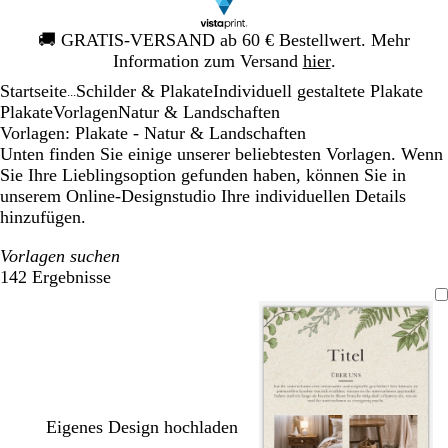
Galeriebild
🚚
GRATIS-VERSAND ab 60 € Bestellwert. Mehr
1
Information zum Versand
hier
.
von
Startseite
Schilder & Plakate
Individuell gestaltete Plakate
1
...
Plakate
Vorlagen
Natur & Landschaften
Vorlagen: Plakate - Natur & Landschaften
Unten finden Sie einige unserer beliebtesten Vorlagen. Wenn
Sie Ihre Lieblingsoption gefunden haben, können Sie in
unserem Online-Designstudio Ihre individuellen Details
hinzufügen.
Vorlagen suchen
142 Ergebnisse
Filter
Eigenes Design hochladen