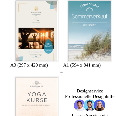
C
C
C
C
A3 (297 x 420 mm)
A1 (594 x 841 mm)
r
r
r
r
è
è
è
è
m
m
m
m
e
e
e
e
Designservice
Professionelle Designhilfe
Lassen Sie sich ein