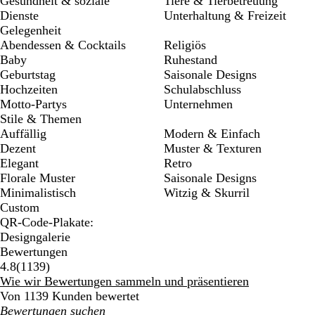
Gesundheit & soziale
Tiere & Tierbetreuung
Dienste
Unterhaltung & Freizeit
Gelegenheit
Abendessen & Cocktails
Religiös
Baby
Ruhestand
Geburtstag
Saisonale Designs
Hochzeiten
Schulabschluss
Motto-Partys
Unternehmen
Stile & Themen
Auffällig
Modern & Einfach
Dezent
Muster & Texturen
Elegant
Retro
Florale Muster
Saisonale Designs
Minimalistisch
Witzig & Skurril
Custom
QR-Code-Plakate:
Designgalerie
Bewertungen
1139
4.8
(
1139
)
Bewertungen
Wie wir Bewertungen sammeln und präsentieren
Von 1139 Kunden bewertet
Meine