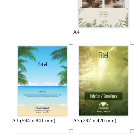
C
W
S
A4
r
a
c
è
l
h
m
d
w
e
g
a
r
r
ü
z
n
A1 (594 x 841 mm)
A3 (297 x 420 mm)