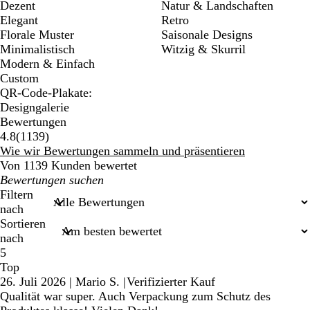
Dezent
Natur & Landschaften
Elegant
Retro
Florale Muster
Saisonale Designs
Minimalistisch
Witzig & Skurril
Modern & Einfach
Custom
QR-Code-Plakate:
Designgalerie
Bewertungen
1139
4.8
(
1139
)
Bewertungen
Wie wir Bewertungen sammeln und präsentieren
Von 1139 Kunden bewertet
Meine
Sucheingaben
Filtern
nach
Sortieren
nach
5
Top
26. Juli 2026
|
Mario S.
|
Verifizierter Kauf
Qualität war super. Auch Verpackung zum Schutz des