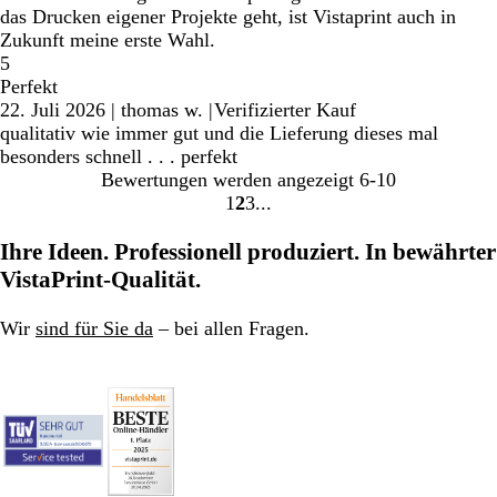
das Drucken eigener Projekte geht, ist Vistaprint auch in
Zukunft meine erste Wahl.
5
Perfekt
22. Juli 2026
|
thomas w.
|
Verifizierter Kauf
qualitativ wie immer gut und die Lieferung dieses mal
besonders schnell . . . perfekt
Bewertungen werden angezeigt
6-10
1
2
3
Gehe
Gehe
Gehe
zu
zu
zu
Ihre Ideen. Professionell produziert. In bewährter
Seite
Seite
Seite
VistaPrint-Qualität.
Wir
sind für Sie da
– bei allen Fragen.