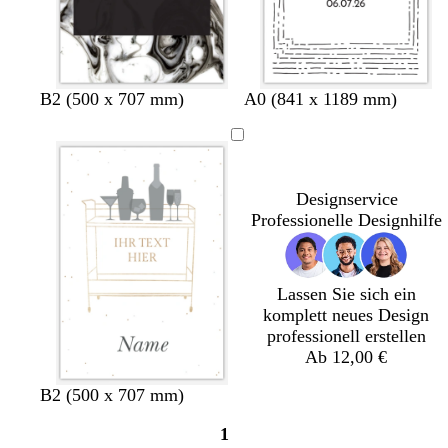
W
H
G
D
D
B2 (500 x 707 mm)
A0 (841 x 1189 mm)
e
e
i
u
u
i
l
s
n
n
ß
l
c
k
k
g
h
e
e
Designservice
r
t
l
l
Professionelle Designhilfe
a
g
g
b
u
r
r
l
ü
a
a
n
u
u
Lassen Sie sich ein
komplett neues Design
professionell erstellen
Ab 12,00 €
W
D
B2 (500 x 707 mm)
e
u
1
i
n
Seite