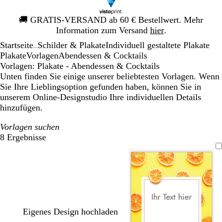
Galeriebild
🚚
GRATIS-VERSAND ab 60 € Bestellwert. Mehr
1
Information zum Versand
hier
.
von
Startseite
Schilder & Plakate
Individuell gestaltete Plakate
1
...
Plakate
Vorlagen
Abendessen & Cocktails
Vorlagen: Plakate - Abendessen & Cocktails
Unten finden Sie einige unserer beliebtesten Vorlagen. Wenn
Sie Ihre Lieblingsoption gefunden haben, können Sie in
unserem Online-Designstudio Ihre individuellen Details
hinzufügen.
Vorlagen suchen
8 Ergebnisse
Filter
Eigenes Design hochladen