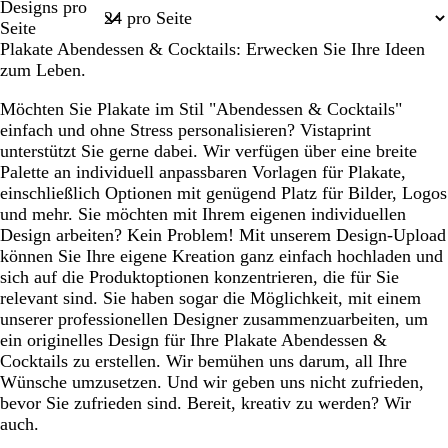
Designs pro
ß
k
1
Seite
e
Plakate Abendessen & Cocktails: Erwecken Sie Ihre Ideen
l
zum Leben.
b
l
Möchten Sie Plakate im Stil "Abendessen & Cocktails"
a
einfach und ohne Stress personalisieren? Vistaprint
u
unterstützt Sie gerne dabei. Wir verfügen über eine breite
Palette an individuell anpassbaren Vorlagen für Plakate,
einschließlich Optionen mit genügend Platz für Bilder, Logos
und mehr. Sie möchten mit Ihrem eigenen individuellen
Design arbeiten? Kein Problem! Mit unserem Design-Upload
können Sie Ihre eigene Kreation ganz einfach hochladen und
sich auf die Produktoptionen konzentrieren, die für Sie
relevant sind. Sie haben sogar die Möglichkeit, mit einem
unserer professionellen Designer zusammenzuarbeiten, um
ein originelles Design für Ihre Plakate Abendessen &
Cocktails zu erstellen. Wir bemühen uns darum, all Ihre
Wünsche umzusetzen. Und wir geben uns nicht zufrieden,
bevor Sie zufrieden sind. Bereit, kreativ zu werden? Wir
auch.