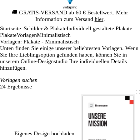
Galeriebild
🚚
GRATIS-VERSAND ab 60 € Bestellwert. Mehr
1
Information zum Versand
hier
.
von
Startseite
Schilder & Plakate
Individuell gestaltete Plakate
1
...
Plakate
Vorlagen
Minimalistisch
Vorlagen: Plakate - Minimalistisch
Unten finden Sie einige unserer beliebtesten Vorlagen. Wenn
Sie Ihre Lieblingsoption gefunden haben, können Sie in
unserem Online-Designstudio Ihre individuellen Details
hinzufügen.
Vorlagen suchen
24 Ergebnisse
Filter
Eigenes Design hochladen