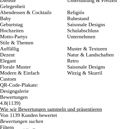
Dienste
Unterhaltung & Freizeit
Gelegenheit
Abendessen & Cocktails
Religiös
Baby
Ruhestand
Geburtstag
Saisonale Designs
Hochzeiten
Schulabschluss
Motto-Partys
Unternehmen
Stile & Themen
Auffällig
Muster & Texturen
Dezent
Natur & Landschaften
Elegant
Retro
Florale Muster
Saisonale Designs
Modern & Einfach
Witzig & Skurril
Custom
QR-Code-Plakate:
Designgalerie
Bewertungen
1139
4.8
(
1139
)
Bewertungen
Wie wir Bewertungen sammeln und präsentieren
Von 1139 Kunden bewertet
Meine
Sucheingaben
Filtern