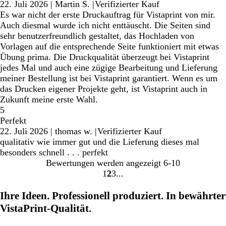
22. Juli 2026
|
Martin S.
|
Verifizierter Kauf
Es war nicht der erste Druckauftrag für Vistaprint von mir.
Auch diesmal wurde ich nicht enttäuscht. Die Seiten sind
sehr benutzerfreundlich gestaltet, das Hochladen von
Vorlagen auf die entsprechende Seite funktioniert mit etwas
Übung prima. Die Druckqualität überzeugt bei Vistaprint
jedes Mal und auch eine zügige Bearbeitung und Lieferung
meiner Bestellung ist bei Vistaprint garantiert. Wenn es um
das Drucken eigener Projekte geht, ist Vistaprint auch in
Zukunft meine erste Wahl.
5
Perfekt
22. Juli 2026
|
thomas w.
|
Verifizierter Kauf
qualitativ wie immer gut und die Lieferung dieses mal
besonders schnell . . . perfekt
Bewertungen werden angezeigt
6-10
1
2
3
Gehe
Gehe
Gehe
zu
zu
zu
Ihre Ideen. Professionell produziert. In bewährter
Seite
Seite
Seite
VistaPrint-Qualität.