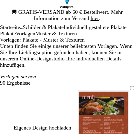
Galeriebild
🚚
GRATIS-VERSAND ab 60 € Bestellwert. Mehr
1
Information zum Versand
hier
.
von
Startseite
Schilder & Plakate
Individuell gestaltete Plakate
1
...
Plakate
Vorlagen
Muster & Texturen
Vorlagen: Plakate - Muster & Texturen
Unten finden Sie einige unserer beliebtesten Vorlagen. Wenn
Sie Ihre Lieblingsoption gefunden haben, können Sie in
unserem Online-Designstudio Ihre individuellen Details
hinzufügen.
Vorlagen suchen
90 Ergebnisse
Filter
Eigenes Design hochladen