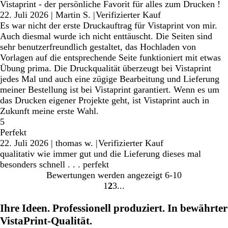
Vistaprint - der persönliche Favorit für alles zum Drucken !
22. Juli 2026
|
Martin S.
|
Verifizierter Kauf
Es war nicht der erste Druckauftrag für Vistaprint von mir.
Auch diesmal wurde ich nicht enttäuscht. Die Seiten sind
sehr benutzerfreundlich gestaltet, das Hochladen von
Vorlagen auf die entsprechende Seite funktioniert mit etwas
Übung prima. Die Druckqualität überzeugt bei Vistaprint
jedes Mal und auch eine zügige Bearbeitung und Lieferung
meiner Bestellung ist bei Vistaprint garantiert. Wenn es um
das Drucken eigener Projekte geht, ist Vistaprint auch in
Zukunft meine erste Wahl.
5
Perfekt
22. Juli 2026
|
thomas w.
|
Verifizierter Kauf
qualitativ wie immer gut und die Lieferung dieses mal
besonders schnell . . . perfekt
Bewertungen werden angezeigt
6-10
1
2
3
Gehe
Gehe
Gehe
zu
zu
zu
Ihre Ideen. Professionell produziert. In bewährter
Seite
Seite
Seite
VistaPrint-Qualität.
1
2
3