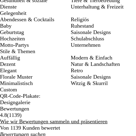
Gesundheit & soziale
Tiere & Tierbetreuung
Dienste
Unterhaltung & Freizeit
Gelegenheit
Abendessen & Cocktails
Religiös
Baby
Ruhestand
Geburtstag
Saisonale Designs
Hochzeiten
Schulabschluss
Motto-Partys
Unternehmen
Stile & Themen
Auffällig
Modern & Einfach
Dezent
Natur & Landschaften
Elegant
Retro
Florale Muster
Saisonale Designs
Minimalistisch
Witzig & Skurril
Custom
QR-Code-Plakate:
Designgalerie
Bewertungen
1139
4.8
(
1139
)
Bewertungen
Wie wir Bewertungen sammeln und präsentieren
Von 1139 Kunden bewertet
Meine