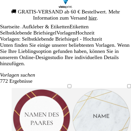
Galeriebild
🚚
GRATIS-VERSAND ab 60 € Bestellwert. Mehr
1
Information zum Versand
hier
.
von
Startseite
Aufkleber & Etiketten
Etiketten
1
...
Selbstklebende Briefsiegel
Vorlagen
Hochzeit
Vorlagen: Selbstklebende Briefsiegel - Hochzeit
Unten finden Sie einige unserer beliebtesten Vorlagen. Wenn
Sie Ihre Lieblingsoption gefunden haben, können Sie in
unserem Online-Designstudio Ihre individuellen Details
hinzufügen.
Vorlagen suchen
772 Ergebnisse
Filter