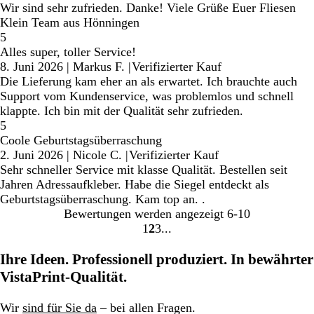
Wir sind sehr zufrieden. Danke! Viele Grüße Euer Fliesen
Klein Team aus Hönningen
5
Alles super, toller Service!
8. Juni 2026
|
Markus F.
|
Verifizierter Kauf
Die Lieferung kam eher an als erwartet. Ich brauchte auch
Support vom Kundenservice, was problemlos und schnell
klappte. Ich bin mit der Qualität sehr zufrieden.
5
Coole Geburtstagsüberraschung
2. Juni 2026
|
Nicole C.
|
Verifizierter Kauf
Sehr schneller Service mit klasse Qualität. Bestellen seit
Jahren Adressaufkleber. Habe die Siegel entdeckt als
Geburtstagsüberraschung. Kam top an. .
Bewertungen werden angezeigt
6-10
1
2
3
Gehe
Gehe
Gehe
zu
zu
zu
Ihre Ideen. Professionell produziert. In bewährter
Seite
Seite
Seite
VistaPrint-Qualität.
Wir
sind für Sie da
– bei allen Fragen.