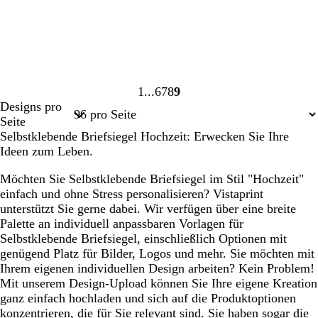
z
g
r
ü
n
S
D
D
W
1
6
7
8
9
c
u
u
a
Seite
Seite
Seite
Seite
Seite
Designs pro
h
n
n
l
1
6
7
8
9
Seite
w
k
k
d
Selbstklebende Briefsiegel Hochzeit: Erwecken Sie Ihre
a
e
e
g
Ideen zum Leben.
r
l
l
r
z
b
l
ü
Möchten Sie Selbstklebende Briefsiegel im Stil "Hochzeit"
l
i
n
einfach und ohne Stress personalisieren? Vistaprint
a
l
unterstützt Sie gerne dabei. Wir verfügen über eine breite
u
a
Palette an individuell anpassbaren Vorlagen für
Selbstklebende Briefsiegel, einschließlich Optionen mit
genügend Platz für Bilder, Logos und mehr. Sie möchten mit
Ihrem eigenen individuellen Design arbeiten? Kein Problem!
Mit unserem Design-Upload können Sie Ihre eigene Kreation
ganz einfach hochladen und sich auf die Produktoptionen
konzentrieren, die für Sie relevant sind. Sie haben sogar die