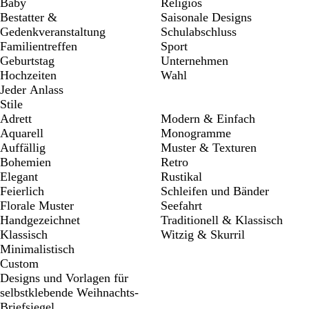
Baby
Religiös
Bestatter &
Saisonale Designs
Gedenkveranstaltung
Schulabschluss
Familientreffen
Sport
Geburtstag
Unternehmen
Hochzeiten
Wahl
Jeder Anlass
Stile
Adrett
Modern & Einfach
Aquarell
Monogramme
Auffällig
Muster & Texturen
Bohemien
Retro
Elegant
Rustikal
Feierlich
Schleifen und Bänder
Florale Muster
Seefahrt
Handgezeichnet
Traditionell & Klassisch
Klassisch
Witzig & Skurril
Minimalistisch
Custom
Designs und Vorlagen für
selbstklebende Weihnachts-
Briefsiegel