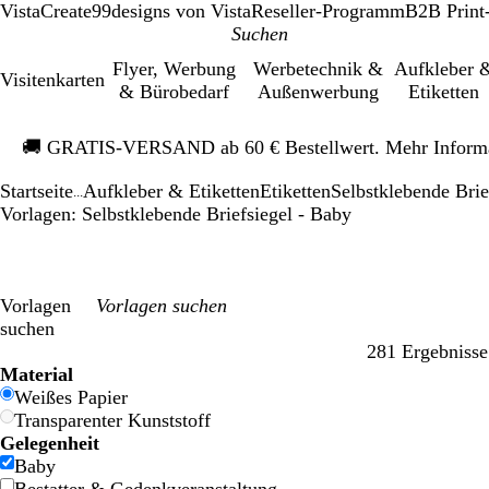
VistaCreate
99designs von Vista
Reseller-Programm
B2B Print
Flyer, Werbung
Werbetechnik &
Aufkleber 
Visitenkarten
& Bürobedarf
Außenwerbung
Etiketten
Galeriebild
🚚
GRATIS-VERSAND ab 60 € Bestellwert. Mehr Inform
1
von
Startseite
Aufkleber & Etiketten
Etiketten
Selbstklebende Brie
1
...
Vorlagen: Selbstklebende Briefsiegel - Baby
Vorlagen
suchen
281 Ergebnisse
Filter
Material
Weißes Papier
Transparenter Kunststoff
Gelegenheit
Baby