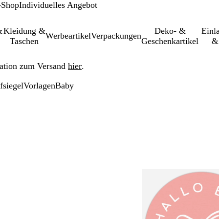
-Shop
Individuelles Angebot
&
Kleidung &
Deko- &
Einl­
Werbeartikel
Verpackungen
Taschen
Geschenkartikel
&
ation zum Versand
hier
.
fsiegel
Vorlagen
Baby