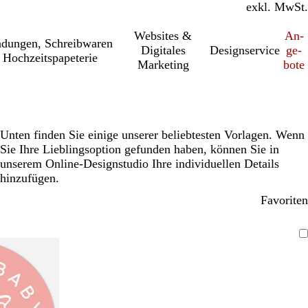
inkl. MwSt.
exkl. MwSt.
Websites &
An­­
a­dung­en, Schreib­wa­ren
Digitales
Designservice
ge­­
 Hochzeitspapeterie
Marketing
bo­­te
Unten finden Sie einige unserer beliebtesten Vorlagen. Wenn
Sie Ihre Lieblingsoption gefunden haben, können Sie in
unserem Online-Designstudio Ihre individuellen Details
hinzufügen.
Favoriten