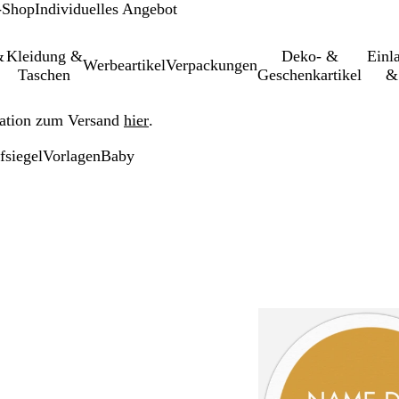
-Shop
Individuelles Angebot
&
Kleidung &
Deko- &
Einl­
Werbeartikel
Verpackungen
Taschen
Geschenkartikel
&
ation zum Versand
hier
.
fsiegel
Vorlagen
Baby