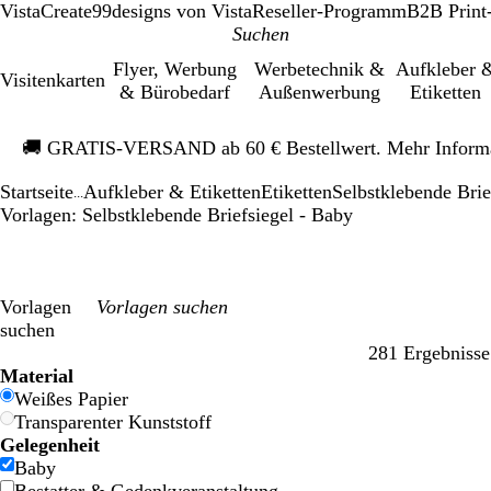
VistaCreate
99designs von Vista
Reseller-Programm
B2B Print
Flyer, Werbung
Werbetechnik &
Aufkleber 
Visitenkarten
& Bürobedarf
Außenwerbung
Etiketten
Galeriebild
🚚
GRATIS-VERSAND ab 60 € Bestellwert. Mehr Inform
1
von
Startseite
Aufkleber & Etiketten
Etiketten
Selbstklebende Brie
1
...
Vorlagen: Selbstklebende Briefsiegel - Baby
Vorlagen
suchen
281 Ergebnisse
Filter
Material
Weißes Papier
Transparenter Kunststoff
Gelegenheit
Baby