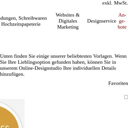
inkl. MwSt.
exkl. MwSt.
Websites &
An­­
a­dung­en, Schreib­wa­ren
Digitales
Designservice
ge­­
 Hochzeitspapeterie
Marketing
bo­­te
Unten finden Sie einige unserer beliebtesten Vorlagen. Wenn
Sie Ihre Lieblingsoption gefunden haben, können Sie in
unserem Online-Designstudio Ihre individuellen Details
hinzufügen.
Favoriten