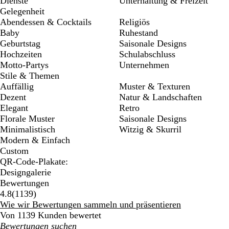
Dienste
Unterhaltung & Freizeit
Gelegenheit
Abendessen & Cocktails
Religiös
Baby
Ruhestand
Geburtstag
Saisonale Designs
Hochzeiten
Schulabschluss
Motto-Partys
Unternehmen
Stile & Themen
Auffällig
Muster & Texturen
Dezent
Natur & Landschaften
Elegant
Retro
Florale Muster
Saisonale Designs
Minimalistisch
Witzig & Skurril
Modern & Einfach
Custom
QR-Code-Plakate:
Designgalerie
Bewertungen
1139
4.8
(
1139
)
Bewertungen
Wie wir Bewertungen sammeln und präsentieren
Von 1139 Kunden bewertet
Meine