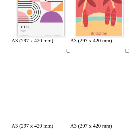
ü
a
n
u
n
H
H
C
H
S
A3 (297 x 420 mm)
A3 (297 x 420 mm)
e
e
r
e
c
l
l
è
l
h
Ladevorgang
Ladevorgang
l
l
m
l
w
g
g
e
g
a
r
r
r
r
a
a
a
z
u
u
u
G
W
T
W
W
A3 (297 x 420 mm)
A3 (297 x 420 mm)