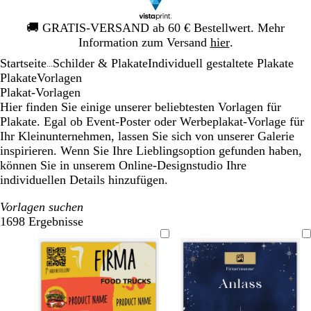
Galeriebild
🚚
GRATIS-VERSAND ab 60 € Bestellwert. Mehr
1
Information zum Versand
hier
.
von
Startseite
Schilder & Plakate
Individuell gestaltete Plakate
1
...
Plakate
Vorlagen
Plakat-Vorlagen
Hier finden Sie einige unserer beliebtesten Vorlagen für
Plakate. Egal ob Event-Poster oder Werbeplakat-Vorlage für
Ihr Kleinunternehmen, lassen Sie sich von unserer Galerie
inspirieren. Wenn Sie Ihre Lieblingsoption gefunden haben,
können Sie in unserem Online-Designstudio Ihre
individuellen Details hinzufügen.
Vorlagen suchen
1698 Ergebnisse
Filter