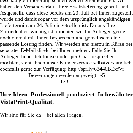
beschädigten Lieferung schnell weiterhelfen konnten. Wir
haben den Versandverlauf Ihrer Ersatzlieferung geprüft und
festgestellt, dass diese bereits am 23. Juli bei Ihnen zugestellt
wurde und damit sogar vor dem ursprünglich angekündigten
Liefertermin am 24. Juli eingetroffen ist. Da uns Ihre
Zufriedenheit wichtig ist, möchten wir Ihr Anliegen gerne
noch einmal mit Ihnen besprechen und gemeinsam eine
passende Lösung finden. Wir werden uns hierzu in Kürze per
separater E-Mail direkt bei Ihnen melden. Falls Sie Ihr
Anliegen lieber telefonisch oder per Chat besprechen
möchten, steht Ihnen unser Kundenservice selbstverständlich
ebenfalls gerne zur Verfügung: http://spr.ly/63446BExfVr
Bewertungen werden angezeigt
1-5
1
2
3
Gehe
Gehe
Gehe
zu
zu
zu
Ihre Ideen. Professionell produziert. In bewährter
Seite
Seite
Seite
VistaPrint-Qualität.
Wir
sind für Sie da
– bei allen Fragen.