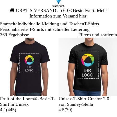
Galeriebild
🚚
GRATIS-VERSAND ab 60 € Bestellwert. Mehr
1
Information zum Versand
hier
.
von
Startseite
Individuelle Kleidung und Taschen
T-Shirts
1
Personalisierte T-Shirts mit schneller Lieferung
369 Ergebnisse
Filtern und sortieren
Bestseller
S
M
K
G
O
S
W
W
V
S
Fruit of the Loom®-Basic-T-
Unisex-T-Shirt Creator 2.0
c
a
ö
r
r
c
ü
e
i
p
Shirt in Unisex
von Stanley/Stella
h
r
n
a
a
4
h
s
i
n
e
7
4.1
(
445
)
4.5
(
70
)
w
i
i
u
n
4
w
t
ß
t
k
0