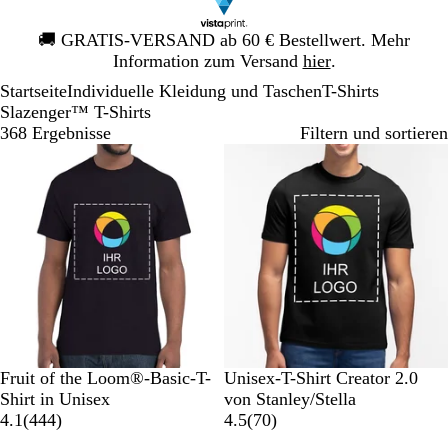
Galeriebild
🚚
GRATIS-VERSAND ab 60 € Bestellwert. Mehr
1
Information zum Versand
hier
.
von
Startseite
Individuelle Kleidung und Taschen
T-Shirts
1
Slazenger™ T-Shirts
368 Ergebnisse
Filtern und sortieren
Bestseller
S
M
K
G
O
S
W
W
V
S
Fruit of the Loom®-Basic-T-
Unisex-T-Shirt Creator 2.0
c
a
ö
r
r
c
ü
e
i
p
Shirt in Unisex
von Stanley/Stella
h
r
n
a
a
4
h
s
i
n
e
7
4.1
(
444
)
4.5
(
70
)
w
i
i
u
n
4
w
t
ß
t
k
0